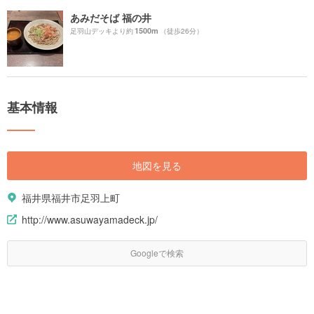
あみだそば 福の井
1500m
足羽山デッキより約
（徒歩26分）
基本情報
地図を見る
福井県福井市足羽上町
http://www.asuwayamadeck.jp/
Googleで検索