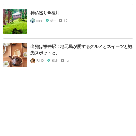
神仏巡り❁福井
mee
福井
10
出発は福井駅！地元民が愛するグルメとスイーツと観
光スポットと。
RIHO
福井
73