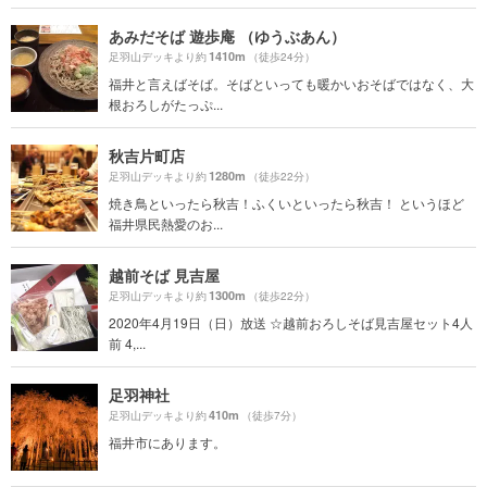
あみだそば 遊歩庵 （ゆうぶあん）
1410m
足羽山デッキより約
（徒歩24分）
福井と言えばそば。そばといっても暖かいおそばではなく、大
根おろしがたっぷ...
秋吉片町店
1280m
足羽山デッキより約
（徒歩22分）
焼き鳥といったら秋吉！ふくいといったら秋吉！ というほど
福井県民熱愛のお...
越前そば 見吉屋
1300m
足羽山デッキより約
（徒歩22分）
2020年4月19日（日）放送 ☆越前おろしそば見吉屋セット4人
前 4,...
足羽神社
410m
足羽山デッキより約
（徒歩7分）
福井市にあります。