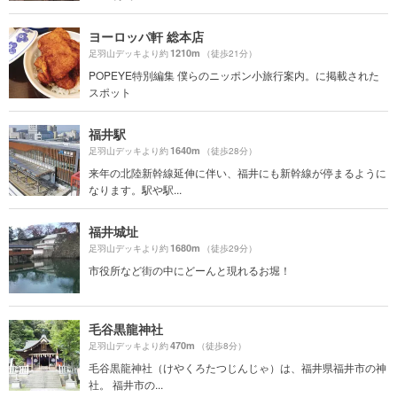
ヨーロッパ軒 総本店
1210m
足羽山デッキより約
（徒歩21分）
POPEYE特別編集 僕らのニッポン小旅行案内。に掲載された
スポット
福井駅
1640m
足羽山デッキより約
（徒歩28分）
来年の北陸新幹線延伸に伴い、福井にも新幹線が停まるように
なります。駅や駅...
福井城址
1680m
足羽山デッキより約
（徒歩29分）
市役所など街の中にどーんと現れるお堀！
毛谷黒龍神社
470m
足羽山デッキより約
（徒歩8分）
毛谷黒龍神社（けやくろたつじんじゃ）は、福井県福井市の神
社。 福井市の...