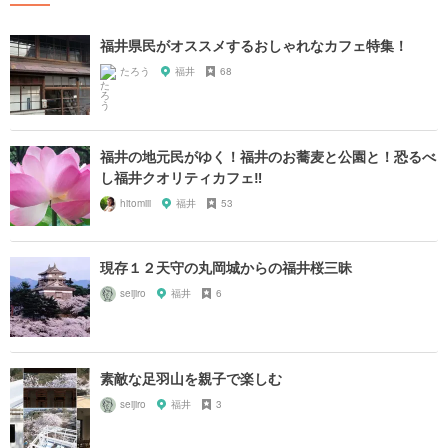
福井県民がオススメするおしゃれなカフェ特集！
たろう
福井
68
福井の地元民がゆく！福井のお蕎麦と公園と！恐るべ
し福井クオリティカフェ‼︎
hitomiii
福井
53
現存１２天守の丸岡城からの福井桜三昧
seijiro
福井
6
素敵な足羽山を親子で楽しむ
seijiro
福井
3