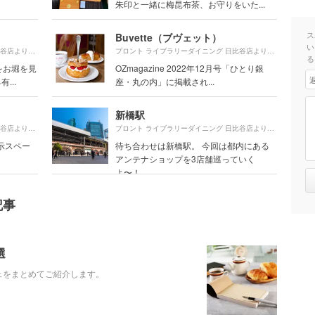
朱印と一緒に梅昆布茶、お守りをいた...
ス
Buvette（ブヴェット）
い
280m
450m
プロント ライブラリーダイニング 日比谷店より約
（徒歩5分）
プロント ライブラリーダイニング 日比谷店より約
（徒
る
をお堀を見
OZmagazine 2022年12月号「ひとり銀
...
座・丸の内」に掲載され...
新橋駅
710m
690m
プロント ライブラリーダイニング 日比谷店より約
（徒歩12分）
プロント ライブラリーダイニング 日比谷店より約
（徒
示スペー
待ち合わせは新橋駅。 今回は都内にある
アンテナショップを3店舗巡っていく
よ〜！
記事
選
フェをまとめてご紹介します。