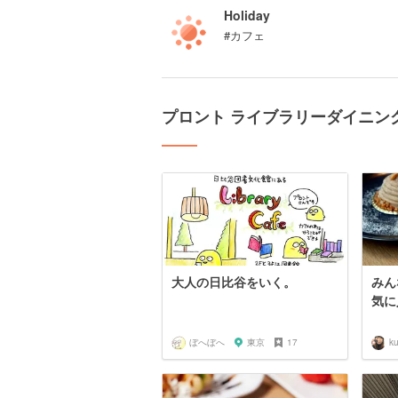
Holiday
#カフェ
プロント ライブラリーダイニン
大人の日比谷をいく。
みん
気に
ぼへぼへ
東京
17
k