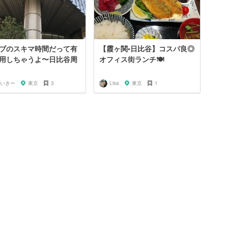
ブのスキマ時間だって有
【霞ヶ関•日比谷】コスパ良◎
用しちゃうよ〜日比谷周
オフィス街ランチ🍽️
いきー
東京
3
Lisa
東京
1