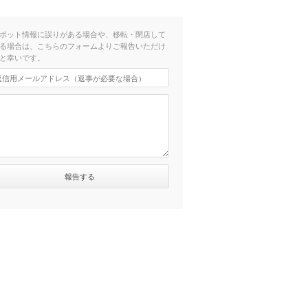
ポット情報に誤りがある場合や、移転・閉店して
る場合は、こちらのフォームよりご報告いただけ
歩8分）
と幸いです。
歩12分）