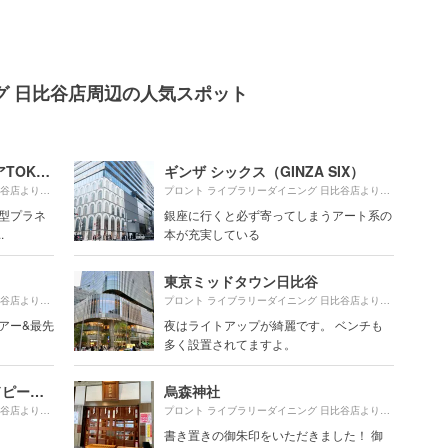
グ 日比谷店周辺の人気スポット
コニカミノルタプラネタリアTOKYO
ギンザ シックス（GINZA SIX）
760m
880m
プロント ライブラリーダイニング 日比谷店より約
（徒歩13分）
プロント ライブラリーダイニング 日比谷店より約
（徒
合型プラネ
銀座に行くと必ず寄ってしまうアート系の
.
本が充実している
東京ミッドタウン日比谷
940m
450m
プロント ライブラリーダイニング 日比谷店より約
（徒歩16分）
プロント ライブラリーダイニング 日比谷店より約
（徒
ツアー&最先
夜はライトアップが綺麗です。 ベンチも
多く設置されてますよ。
and people ginza （アンドピープル）
烏森神社
680m
600m
プロント ライブラリーダイニング 日比谷店より約
（徒歩12分）
プロント ライブラリーダイニング 日比谷店より約
（徒
書き置きの御朱印をいただきました！ 御