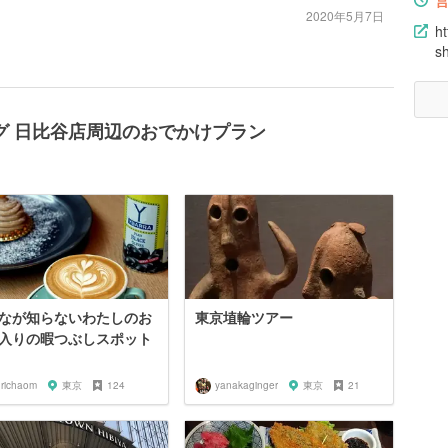
2020年5月7日
ht
s
グ 日比谷店周辺のおでかけプラン
なが知らないわたしのお
東京埴輪ツアー
入りの暇つぶしスポット
urichaom
東京
124
yanakaginger
東京
21