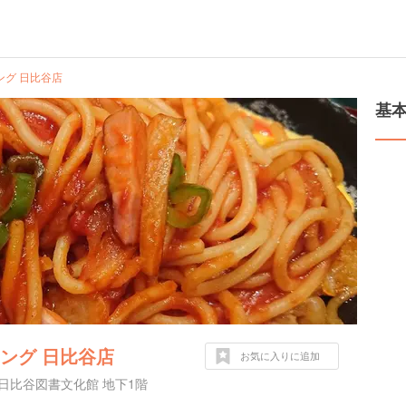
ング 日比谷店
基
ング 日比谷店
お気に入りに追加
日比谷図書文化館 地下1階