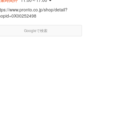
営業時間外
11:00～17:00
tps://www.pronto.co.jp/shop/detail?
hopid=0X00252498
Googleで検索