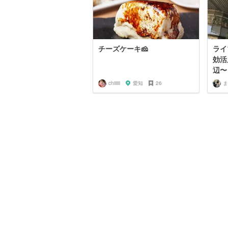
チーズケーキ🧀
ライ
効活
辺〜
chiiiiii
愛知
26
ま