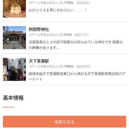
1730m
ポアール帝塚山本店より約
（徒歩29分）
おひとりさま席にすわりたい、、、！
阿部野神社
610m
ポアール帝塚山本店より約
（徒歩11分）
北畠親房公とその息子顕家公の祀られている神社です 顕家公
の銅像があります...
天下茶屋駅
1580m
ポアール帝塚山本店より約
（徒歩27分）
南海本線天下茶屋駅前東口から伸びる天下茶屋駅前商店街のア
ーケード
基本情報
地図を見る