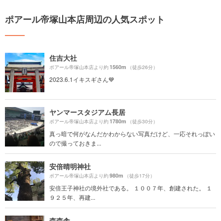
ポアール帝塚山本店周辺の人気スポット
住吉大社
1560m
ポアール帝塚山本店より約
（徒歩26分）
2023.6.1イキスギさん💙
ヤンマースタジアム長居
1780m
ポアール帝塚山本店より約
（徒歩30分）
真っ暗で何がなんだかわからない写真だけど、一応それっぽい
ので撮っておきま...
安倍晴明神社
980m
ポアール帝塚山本店より約
（徒歩17分）
安倍王子神社の境外社である。 １００７年、創建された。 １
９２５年、再建...
森森舎