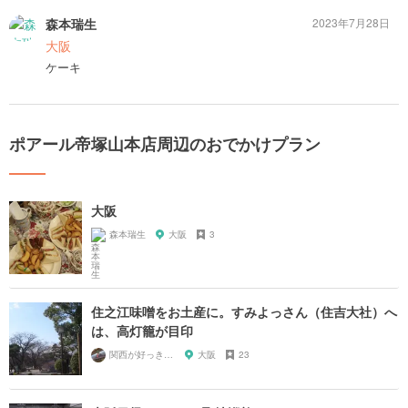
森本瑞生
2023年7月28日
大阪
ケーキ
ポアール帝塚山本店周辺のおでかけプラン
大阪
森本瑞生
大阪
3
住之江味噌をお土産に。すみよっさん（住吉大社）へ
は、高灯籠が目印
関西が好っきゃねん
大阪
23