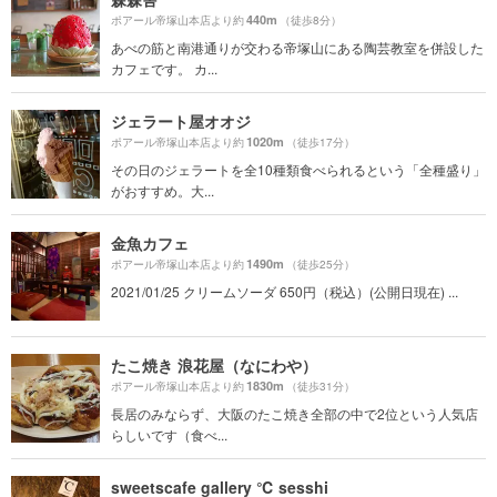
440m
ポアール帝塚山本店より約
（徒歩8分）
あべの筋と南港通りが交わる帝塚山にある陶芸教室を併設した
カフェです。 カ...
ジェラート屋オオジ
1020m
ポアール帝塚山本店より約
（徒歩17分）
その日のジェラートを全10種類食べられるという「全種盛り」
がおすすめ。大...
金魚カフェ
1490m
ポアール帝塚山本店より約
（徒歩25分）
2021/01/25 クリームソーダ 650円（税込）(公開日現在) ...
たこ焼き 浪花屋（なにわや）
1830m
ポアール帝塚山本店より約
（徒歩31分）
長居のみならず、大阪のたこ焼き全部の中で2位という人気店
らしいです（食べ...
sweetscafe gallery ℃ sesshi