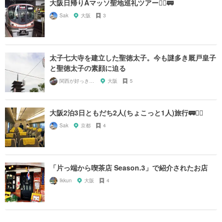
大阪日帰りAマッソ聖地巡礼ツアー🚶‍♂️🚃
Sak
大阪
3
太子七大寺を建立した聖徳太子。今も謎多き厩戸皇子
と聖徳太子の素顔に迫る
関西が好っきゃねん
大阪
5
大阪2泊3日ともだち2人(ちょこっと1人)旅行🚃🚶‍♀️
Sak
京都
4
「片っ端から喫茶店 Season.3」で紹介されたお店
Ikkun
大阪
4