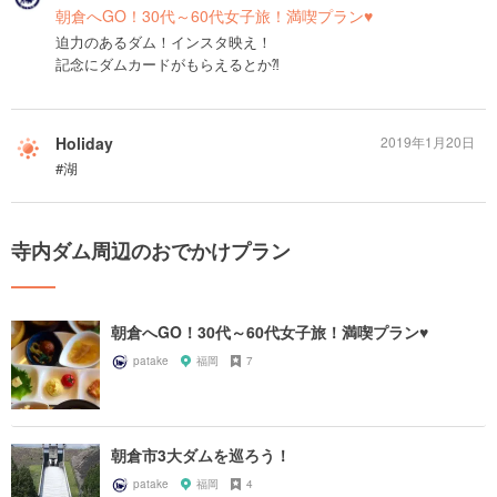
朝倉へGO！30代～60代女子旅！満喫プラン♥
迫力のあるダム！インスタ映え！
記念にダムカードがもらえるとか⁈
Holiday
2019年1月20日
#湖
寺内ダム周辺のおでかけプラン
朝倉へGO！30代～60代女子旅！満喫プラン♥
patake
福岡
7
朝倉市3大ダムを巡ろう！
patake
福岡
4