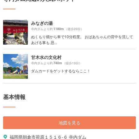
みなぎの湯
1180m
寺内ダムより約
（徒歩20分）
ぬくもり畑から車で10分程度。 おばあちゃんの背中を流して
あげる事も 思...
甘木水の文化村
740m
寺内ダムより約
（徒歩13分）
ダムカードをゲットするならここ！
基本情報
地図を見る
福岡県朝倉市荷原１５１６-６ 寺内ダム