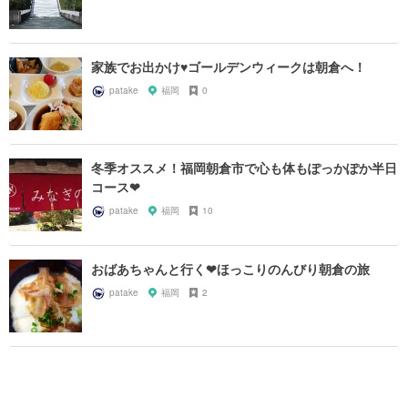
家族でお出かけ♥ゴールデンウィークは朝倉へ！
patake
福岡
0
冬季オススメ！福岡朝倉市で心も体もぽっかぽか半日
コース❤︎
patake
福岡
10
おばあちゃんと行く❤︎ほっこりのんびり朝倉の旅
patake
福岡
2