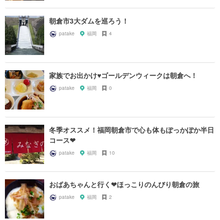
朝倉市3大ダムを巡ろう！
patake
福岡
4
家族でお出かけ♥ゴールデンウィークは朝倉へ！
patake
福岡
0
冬季オススメ！福岡朝倉市で心も体もぽっかぽか半日
コース❤︎
patake
福岡
10
おばあちゃんと行く❤︎ほっこりのんびり朝倉の旅
patake
福岡
2