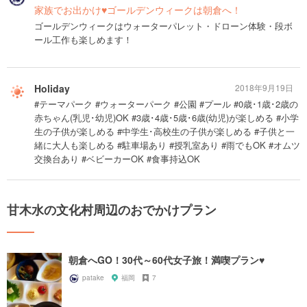
家族でお出かけ♥ゴールデンウィークは朝倉へ！
ゴールデンウィークはウォーターパレット・ドローン体験・段ボ
ール工作も楽しめます！
Holiday
2018年9月19日
#テーマパーク #ウォーターパーク #公園 #プール #0歳･1歳･2歳の
赤ちゃん(乳児･幼児)OK #3歳･4歳･5歳･6歳(幼児)が楽しめる #小学
生の子供が楽しめる #中学生･高校生の子供が楽しめる #子供と一
緒に大人も楽しめる #駐車場あり #授乳室あり #雨でもOK #オムツ
交換台あり #ベビーカーOK #食事持込OK
甘木水の文化村周辺のおでかけプラン
朝倉へGO！30代～60代女子旅！満喫プラン♥
patake
福岡
7