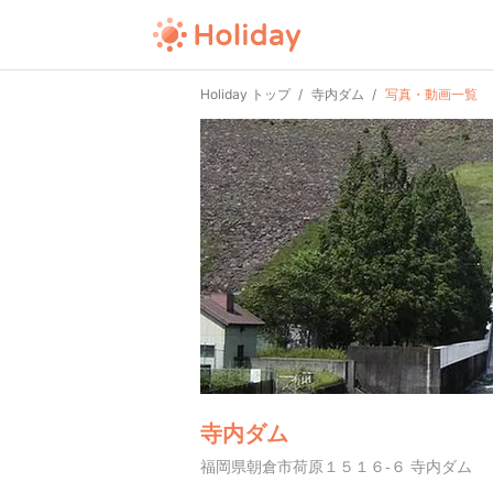
Holiday トップ
寺内ダム
写真・動画一覧
寺内ダム
福岡県朝倉市荷原１５１６-６ 寺内ダム