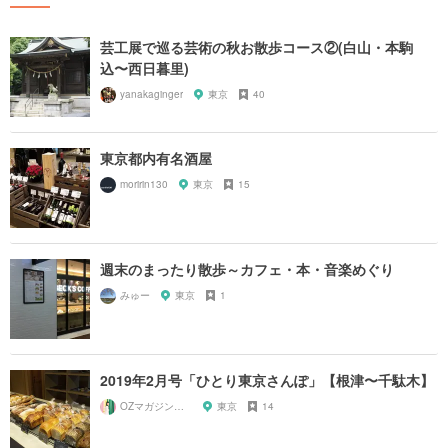
芸工展で巡る芸術の秋お散歩コース②(白山・本駒
込〜西日暮里)
yanakaginger
東京
40
東京都内有名酒屋
moririn130
東京
15
週末のまったり散歩～カフェ・本・音楽めぐり
みゅー
東京
1
2019年2月号「ひとり東京さんぽ」【根津〜千駄木】
OZマガジンに掲載されたお店
東京
14