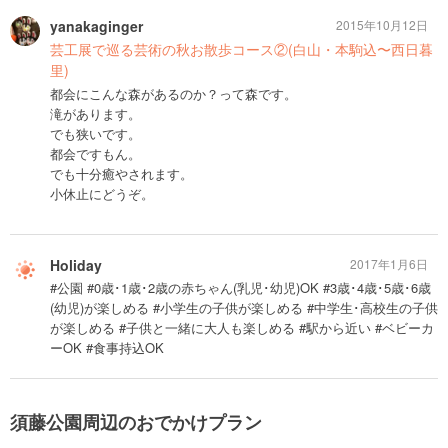
yanakaginger
2015年10月12日
芸工展で巡る芸術の秋お散歩コース②(白山・本駒込〜西日暮
里)
都会にこんな森があるのか？って森です。
滝があります。
でも狭いです。
都会ですもん。
でも十分癒やされます。
小休止にどうぞ。
Holiday
2017年1月6日
#公園 #0歳･1歳･2歳の赤ちゃん(乳児･幼児)OK #3歳･4歳･5歳･6歳
(幼児)が楽しめる #小学生の子供が楽しめる #中学生･高校生の子供
が楽しめる #子供と一緒に大人も楽しめる #駅から近い #ベビーカ
ーOK #食事持込OK
須藤公園周辺のおでかけプラン