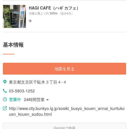
HAGI CAFE（ハギ カフェ）
320m
須藤公園より約
（徒歩6分）
☕️
基本情報
地図を見る
東京都文京区千駄木３丁目４-４
03-5803-1252
営業中
24時間営業
http://www.city.bunkyo.lg.jp/sosiki_busyo_kouen_annai_kurituko
uen_kouen_sudou.html
Googleで検索