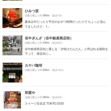
ひみつ堂
380m
須藤公園より約
（徒歩7分）
夏休み中だったり平日のおやつ時間だったりで ちょっと混ん
でましたけど、1...
谷中ぎんざ（谷中銀座商店街）
330m
須藤公園より約
（徒歩6分）
谷中銀座商店街に通じる「夕焼けだんだん」と呼ばれる階段を
下って、商店街に...
カヤバ珈琲
940m
須藤公園より約
（徒歩16分）
.
和栗や
290m
須藤公園より約
（徒歩5分）
スイーツ百名店 TOKYO 2020