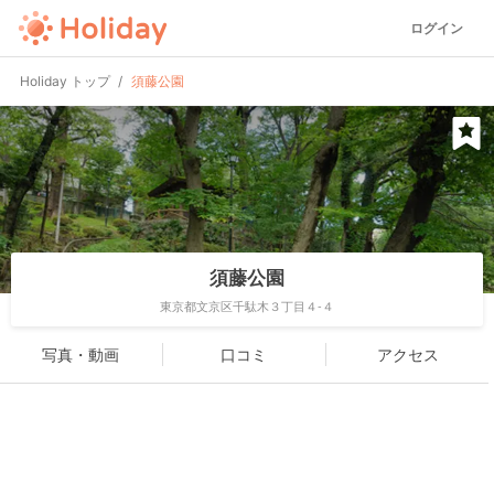
ログイン
Holiday トップ
須藤公園
須藤公園
東京都文京区千駄木３丁目４-４
写真・動画
口コミ
アクセス