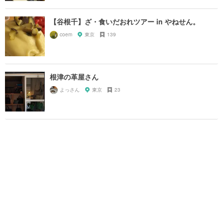
【谷根千】ざ・食いだおれツアー in やねせん。
coem
東京
139
根津の革屋さん
よっさん
東京
23