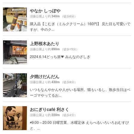
やなか しっぽや
340m
須藤公園より約
（徒歩6分）
購入品【こむぎ（ミルククリーム）160円】 見た目も可愛いで
すが、中のク...
上野桜木あたり
890m
須藤公園より約
（徒歩15分）
2024.6.14どっち派💗 みんなのざしき
夕焼けだんだん
430m
須藤公園より約
（徒歩8分）
いつもなんやかんや人がいる場所。猫もいるし、散歩当日はベ
ーゴマやってるお...
おにぎりcafé 利さく
220m
須藤公園より約
（徒歩4分）
◉9:00～20:00 日曜営業、水曜定休 えらべるいろいろおむすび
と、...