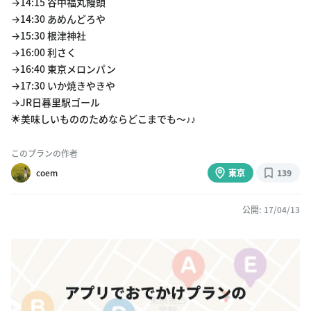
→14:15 谷中福丸饅頭
→14:30 あめんどろや
→15:30 根津神社
→16:00 利さく
→16:40 東京メロンパン
→17:30 いか焼きやきや
→JR日暮里駅ゴール
🌟美味しいもののためならどこまでも〜♪♪
このプランの作者
coem
東京
139
公開: 17/04/13