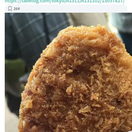
https://tabelog.com/tokyo/A1311/A131102/13057827/
264