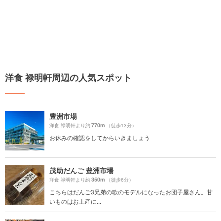
洋食 禄明軒周辺の人気スポット
豊洲市場
770m
洋食 禄明軒より約
（徒歩13分）
お休みの確認をしてからいきましょう
茂助だんご 豊洲市場
350m
洋食 禄明軒より約
（徒歩6分）
こちらはだんご3兄弟の歌のモデルになったお団子屋さん。甘
いものはお土産に...