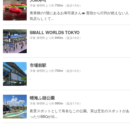
730m
洋食 禄明軒より約
（徒歩13分）
青果棟の1階にあるお寿司屋さん🍣 普段から行列が絶えない人
気店らしくて...
SMALL WORLDS TOKYO
940m
洋食 禄明軒より約
（徒歩16分）
市場前駅
700m
洋食 禄明軒より約
（徒歩12分）
.
晴海ふ頭公園
990m
洋食 禄明軒より約
（徒歩17分）
夜景スポットとして有名なこの公園。実は芝生のスポットがあ
ったりBBQが出...