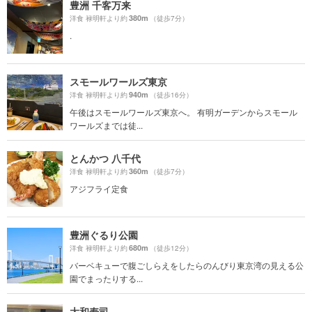
豊洲 千客万来
380m
洋食 禄明軒より約
（徒歩7分）
.
スモールワールズ東京
940m
洋食 禄明軒より約
（徒歩16分）
午後はスモールワールズ東京へ。 有明ガーデンからスモール
ワールズまでは徒...
とんかつ 八千代
360m
洋食 禄明軒より約
（徒歩7分）
アジフライ定食
豊洲ぐるり公園
680m
洋食 禄明軒より約
（徒歩12分）
バーベキューで腹ごしらえをしたらのんびり東京湾の見える公
園でまったりする...
大和寿司