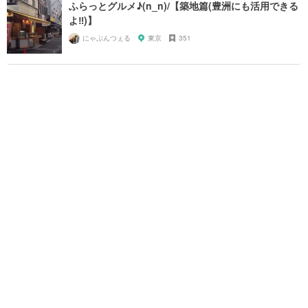
ふらっとグルメ♪(n_n)/【築地篇(豊洲にも活用できる
よ‼︎)】
にゃぷんつぇる
東京
351