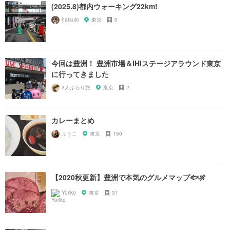
(2025.8)都内ウォーキング22km!
hatsuki
東京
0
今回は豊洲！ 豊洲市場＆IHIステージアラウンド東京
に行ってきました
3人ぶらり旅
東京
2
カレーまとめ
ふうこ
東京
150
【2020秋更新】豊洲で本気のグルメマップ🐟🍖
Yoriko
東京
31