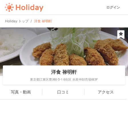
ログイン
Holiday トップ
洋食 禄明軒
洋食 禄明軒
東京都江東区豊洲6-5-1 6街区 水産仲卸売場棟3F
写真・動画
口コミ
アクセス