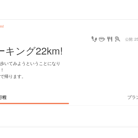
m!
公開: 25
ォーキング22km!
しで歩いてみようということになり
！
で帰ります。
行程
プラ