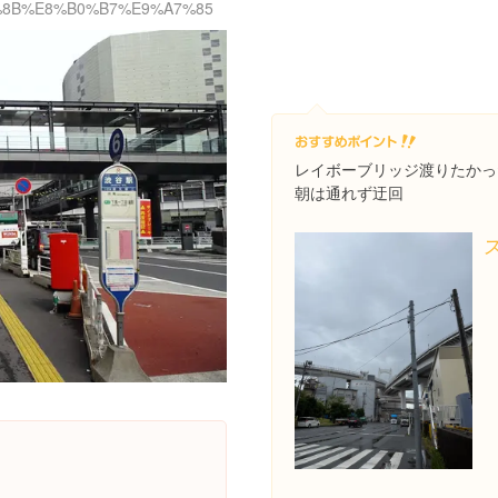
E6%B8%8B%E8%B0%B7%E9%A7%85
レイボーブリッジ渡りたかっ
朝は通れず迂回