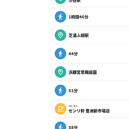
渋谷駅
1時間46分
芝浦ふ頭駅
44分
浜離宮恩賜庭園
51分
08:40
センリ軒 豊洲新市場店
58分