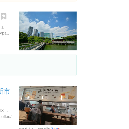
園
-１
https://www.tokyo-park.or.jp/park/format/index028.html
新市
東京都江東区豊洲6-5-1 6街区 水産仲卸売場棟3F
coffee/
you kimiga