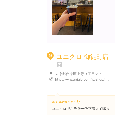
ユニクロ 御徒町店
G
東京都台東区上野３丁目２７-１２ 御徒町吉池本店ビル
http://www.uniqlo.com/jp/shop/info/#10101478
ユニクロでお洋服一色下着まで購入