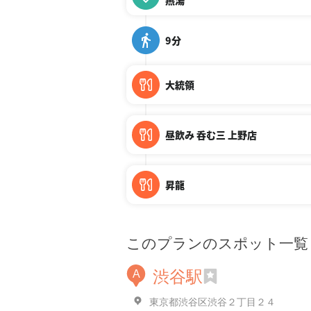
燕湯
9分
大統領
昼飲み 呑む三 上野店
昇龍
このプランのスポット一覧
渋谷駅
A
東京都渋谷区渋谷２丁目２４