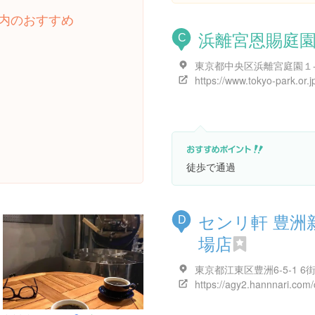
内のおすすめ
浜離宮恩賜庭
C
東京都中央区浜離宮庭園１
徒歩で通過
センリ軒 豊洲
D
場店
https://agy2.hannnari.com/