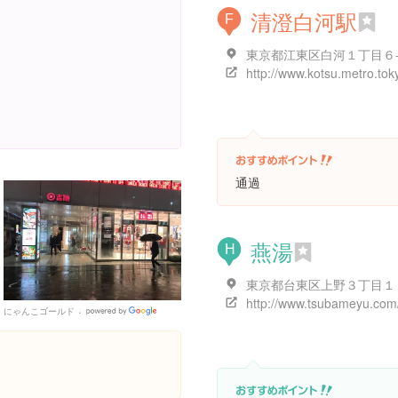
清澄白河駅
F
東京都江東区白河１丁目６
通過
燕湯
H
東京都台東区上野３丁目１
http://www.tsubameyu.com
にゃんこゴールド
Google
Places