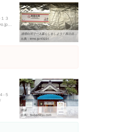
-１３
http://www.kotsu.metro.tokyo.jp/subway/stations/kiyosumi-shirakawa/e14.html
清澄白河で一人暮らしをしよう！再注目されている下町エリアの基本情報 ...
出典：
iemo.jp/43231
４-５
/
燕湯
出典：
tsubameyu.com