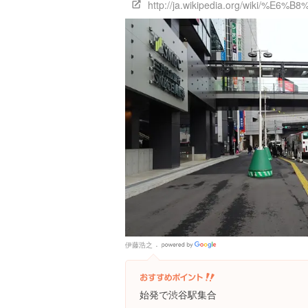
http://ja.wikipedia.org/wiki/%
伊藤浩之
Google
Places
始発で渋谷駅集合