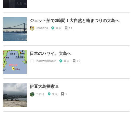
ジェット船で2時間！大自然と椿まつりの大島へ
unanana
東京
11
日本のハワイ、大島へ
teamwabisabi2
東京
29
伊豆大島探索🚶‍♂️
こすけ
東京
1