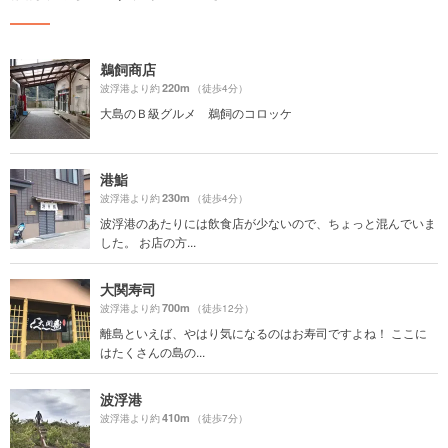
鵜飼商店
220m
波浮港より約
（徒歩4分）
大島のＢ級グルメ 鵜飼のコロッケ
港鮨
230m
波浮港より約
（徒歩4分）
波浮港のあたりには飲食店が少ないので、ちょっと混んでいま
した。 お店の方...
大関寿司
700m
波浮港より約
（徒歩12分）
離島といえば、やはり気になるのはお寿司ですよね！ ここに
はたくさんの島の...
波浮港
410m
波浮港より約
（徒歩7分）