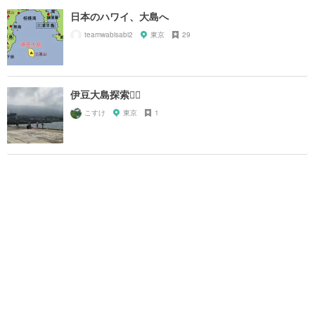
日本のハワイ、大島へ
teamwabisabi2
東京
29
伊豆大島探索🚶‍♂️
こすけ
東京
1