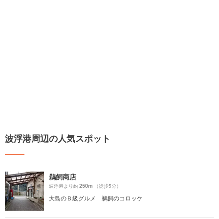
波浮港周辺の人気スポット
鵜飼商店
250m
波浮港より約
（徒歩5分）
大島のＢ級グルメ 鵜飼のコロッケ