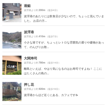
港鮨
200m
波浮港より約
（徒歩4分）
波浮港のあたりには飲食店が少ないので、ちょっと混んでいま
した。 お店の方...
波浮港
410m
波浮港より約
（徒歩7分）
小さな港ですが、ちょっとレトロな雰囲気の通りや建物があっ
て、のんびりお散...
大関寿司
780m
波浮港より約
（徒歩14分）
離島といえば、やはり気になるのはお寿司ですよね！ ここに
はたくさんの島の...
押し花
920m
波浮港より約
（徒歩16分）
波浮港からほど近くにある、カフェです☕️