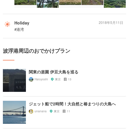
Holiday
2018年5月11日
#港湾
波浮港周辺のおでかけプラン
関東の楽園 伊豆大島を巡る
Haruyoshi
東京
13
ジェット船で2時間！大自然と椿まつりの大島へ
unanana
東京
11