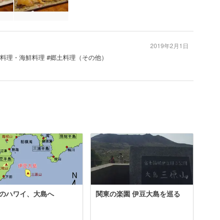
2019年2月1日
魚介料理・海鮮料理 #郷土料理（その他）
のハワイ、大島へ
関東の楽園 伊豆大島を巡る