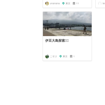
unanana
東京
11
t
伊豆大島探索🚶‍♂️
こすけ
東京
1