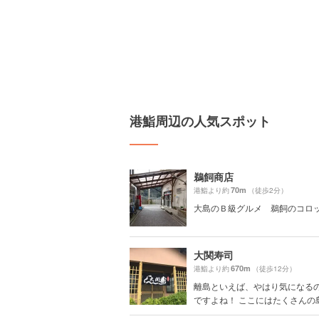
港鮨周辺の人気スポット
鵜飼商店
70m
港鮨より約
（徒歩2分）
大島のＢ級グルメ 鵜飼のコロ
大関寿司
670m
港鮨より約
（徒歩12分）
離島といえば、やはり気になる
ですよね！ ここにはたくさんの島の