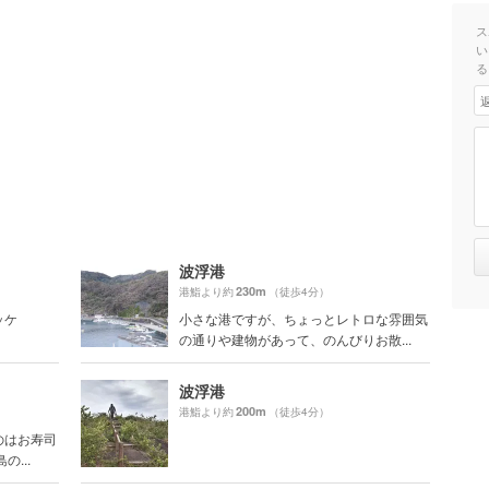
ス
い
る
波浮港
230m
港鮨より約
（徒歩4分）
ッケ
小さな港ですが、ちょっとレトロな雰囲気
の通りや建物があって、のんびりお散...
波浮港
200m
港鮨より約
（徒歩4分）
のはお寿司
...