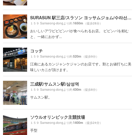
SURASUN 駅三店/スラソン ヨッサムジョム/수라선 역삼점
1650m
１５９ Samseong-dongより約
（徒歩28分）
おいしいアワビビビンバが食べられるお店。 ビビンバを頼む
と、一緒におかず...
コッチ
520m
１５９ Samseong-dongより約
（徒歩9分）
江南にあるカンジャンケジャンのお店です。割とお値打ちに美
味しいカニが頂けます。
三成駅/サムスン駅/삼성역
430m
１５９ Samseong-dongより約
（徒歩8分）
サムスン駅。
ソウルオリンピック主競技場
1400m
１５９ Samseong-dongより約
（徒歩24分）
手型