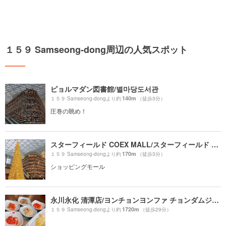
１５９ Samseong-dong周辺の人気スポット
ピョルマダン図書館/별마당도서관
140m
１５９ Samseong-dongより約
（徒歩3分）
圧巻の眺め！
スターフィールド COEX MALL/スターフィールド コエックスモール/스타필드 코엑스몰
170m
１５９ Samseong-dongより約
（徒歩3分）
ショッピングモール
永川永化 清潭店/ヨンチョンヨンファ チョンダムジョム/영천영화 청담점
1720m
１５９ Samseong-dongより約
（徒歩29分）