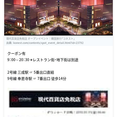
現代百貨店免税店 オープンイベント｜韓国旅行「コネスト」
出典：
konest.com/contents/spot_event_detail.html?id=23792
クーポン有
9：00～20：30 ※レストラン街・地下街は別途
2号線 三成駅 ☞ 5番出口直結
9号線 奉恩寺駅 ☞ 7番出口 徒歩14分