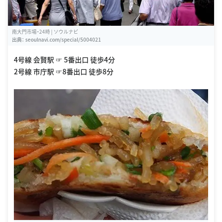
南大門市場・24時 | ソウルナビ
出典：
seoulnavi.com/special/5004021
4号線 会賢駅 ☞ 5番出口 徒歩4分
2号線 市庁駅 ☞8番出口 徒歩8分