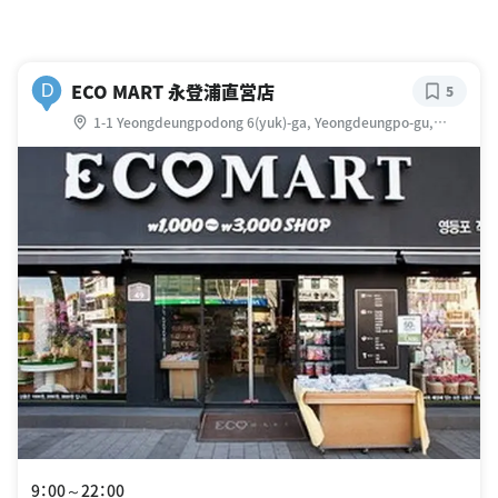
ECO MART 永登浦直営店
D
5
1-1 Yeongdeungpodong 6(yuk)-ga, Yeongdeungpo-gu,
Seoul, 大韓民国
9：00～22：00