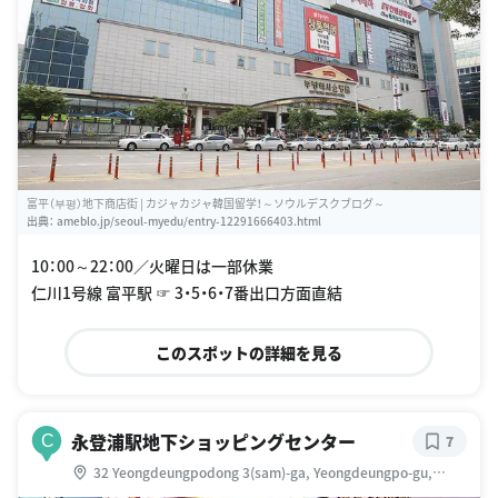
富平（부평）地下商店街 | カジャカジャ韓国留学！～ソウルデスクブログ～
出典：
ameblo.jp/seoul-myedu/entry-12291666403.html
10：00～22：00／火曜日は一部休業
仁川1号線 富平駅 ☞ 3・5・6・7番出口方面直結
このスポットの詳細を見る
永登浦駅地下ショッピングセンター
C
7
32 Yeongdeungpodong 3(sam)-ga, Yeongdeungpo-gu,
Seoul, 大韓民国