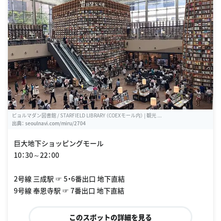
ピョルマダン図書館 / STARFIELD LIBRARY （COEXモール内） | 観光 ...
出典：
seoulnavi.com/miru/2704
巨大地下ショッピングモール
10：30～22：00
2号線 三成駅 ☞ 5・6番出口 地下直結
9号線 奉恩寺駅 ☞ 7番出口 地下直結
このスポットの詳細を見る