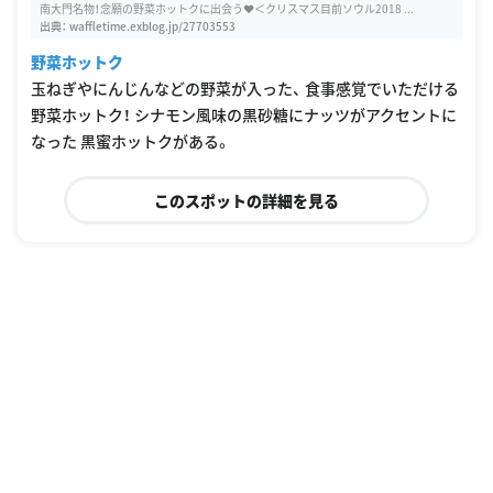
南大門名物！念願の野菜ホットクに出会う♥＜クリスマス目前ソウル2018 ...
出典：
waffletime.exblog.jp/27703553
野菜ホットク
玉ねぎやにんじんなどの野菜が入った、 食事感覚でいただける
野菜ホットク！ シナモン風味の黒砂糖にナッツがアクセントに
なった 黒蜜ホットクがある。
このスポットの詳細を見る