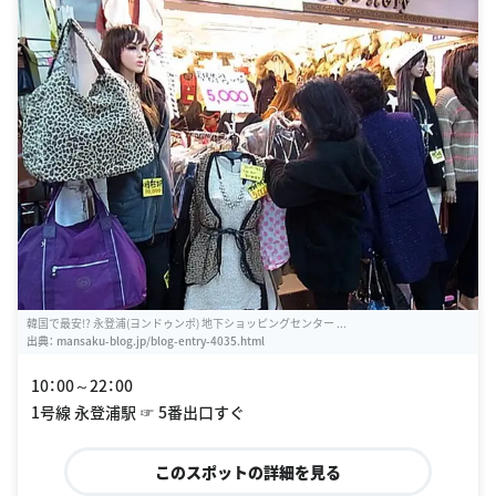
韓国で最安!? 永登浦(ヨンドゥンポ) 地下ショッピングセンター ...
出典：
mansaku-blog.jp/blog-entry-4035.html
10：00～22：00
1号線 永登浦駅 ☞ 5番出口すぐ
このスポットの詳細を見る