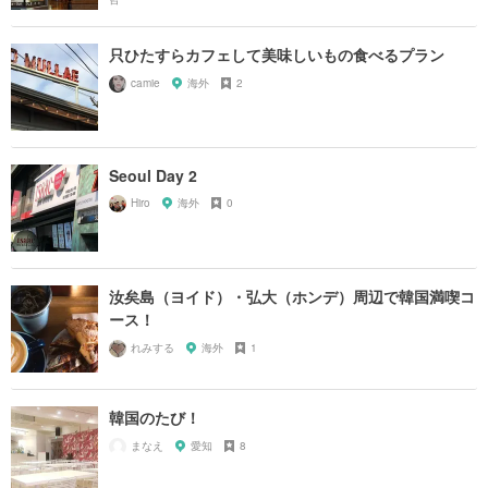
只ひたすらカフェして美味しいもの食べるプラン
camie
海外
2
Seoul Day 2
Hiro
海外
0
汝矣島（ヨイド）・弘大（ホンデ）周辺で韓国満喫コ
ース！
れみする
海外
1
韓国のたび！
まなえ
愛知
8