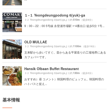
１−１ Yeongdeungpodong 6(yuk)-ga
510m
３２ Yeongdeungpodong 3(sam)-gaより約
（徒歩9分）
9：00～22：00 5号線 永登浦市場駅 ☞4番出口 徒歩5分 1号...
OLD MULLAE
1100m
３２ Yeongdeungpodong 3(sam)-gaより約
（徒歩19分）
文来駅から歩いてすぐ。昔からある平屋造りの工場地帯にある
カフェバーです。
Hansik Olbaan Buffet Restaurant
130m
３２ Yeongdeungpodong 3(sam)-gaより約
（徒歩3分）
おすすめ）昼 コメント）韓国料理のビュッフェ。韓国料理の
ハトバスと捉え...
基本情報