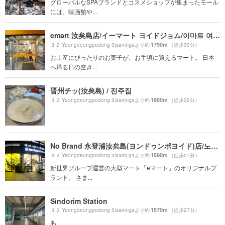
グローバルなSPAブランドとコスメショップが集まったモール
には、映画館や...
emart 汝矣島店/イーマート ヨイドジョム/이마트 여의도점
1790m
３２ Yeongdeungpodong 3(sam)-gaより約
（徒歩30分）
お土産にぴったりのお菓子が、お手頃に買えるマート。 日本
へ帰る日の空き...
晋州チッ(汝矣島) / 진주집
1860m
３２ Yeongdeungpodong 3(sam)-gaより約
（徒歩32分）
No Brand 永登浦汝矣島(ヨンドゥンポヨイド)店/노브랜드 영등포여의도점
1590m
３２ Yeongdeungpodong 3(sam)-gaより約
（徒歩27分）
新世界グループ運営の大型マート「eマート」のオリジナルブ
ランド。 さま...
Sindorim Station
1570m
３２ Yeongdeungpodong 3(sam)-gaより約
（徒歩27分）
あ