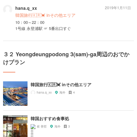
hana.q_xx
2019年1月11日
韓国旅行🇰🇷💓 inその他エリア
10：00～22：00
1号線 永登浦駅 ☞ 5番出口すぐ
３２ Yeongdeungpodong 3(sam)-ga周辺のおでか
けプラン
韓国旅行🇰🇷💓 inその他エリア
hana.q_xx
海外
4
韓国おすすめ食事処
崔 善哲
海外
3