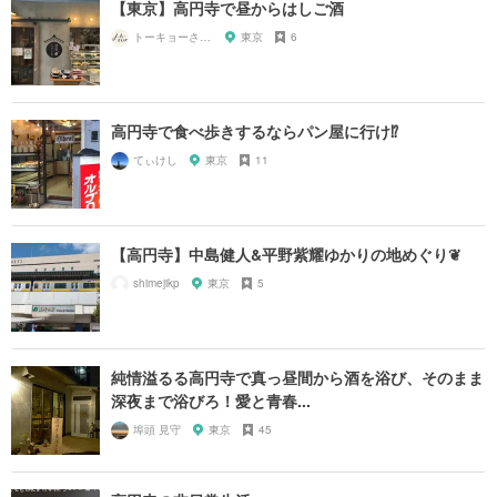
【東京】高円寺で昼からはしご酒
トーキョーさんぽ
東京
6
高円寺で食べ歩きするならパン屋に行け⁉︎
てぃけし
東京
11
【高円寺】中島健人&平野紫耀ゆかりの地めぐり❦
shimejikp
東京
5
純情溢るる高円寺で真っ昼間から酒を浴び、そのまま
深夜まで浴びろ！愛と青春...
埠頭 見守
東京
45