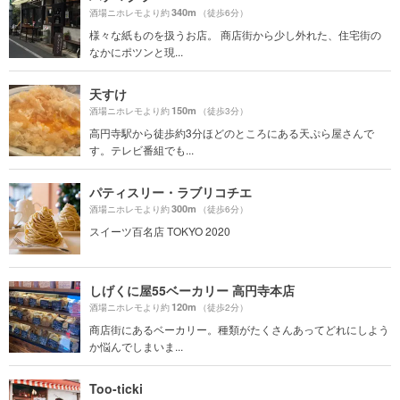
340m
酒場ニホレモより約
（徒歩6分）
様々な紙ものを扱うお店。 商店街から少し外れた、住宅街の
なかにポツンと現...
天すけ
150m
酒場ニホレモより約
（徒歩3分）
高円寺駅から徒歩約3分ほどのところにある天ぷら屋さんで
す。テレビ番組でも...
パティスリー・ラブリコチエ
300m
酒場ニホレモより約
（徒歩6分）
スイーツ百名店 TOKYO 2020
しげくに屋55ベーカリー 高円寺本店
120m
酒場ニホレモより約
（徒歩2分）
商店街にあるベーカリー。種類がたくさんあってどれにしよう
か悩んでしまいま...
Too-ticki