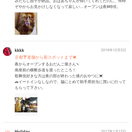
みたらし団子が絶品。おばあちゃんが焼いてくれてたのに、何時
ぞやからお見かけしなくなって寂しい…オープンは夜8時頃。
kkkk
2016年12月3日
京都👘老舗から新スポットまで💓
夜からオープンするおだんご屋さん🍡
南座前の横断歩道を渡ったところ！
歌舞伎好きな方は夜の部が終わった後のおやつに💓
🚗イートインなしなので、脇にとめて助手席担当に買いに行って
もらって下さい。
Holiday
2017年1月12日