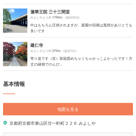
蓮華王院 三十三間堂
1790m
みよしやより約
（徒歩30分）
中はもちろん圧倒されますが、庭園や回廊は風情がありとても
良いです
建仁寺
370m
みよしやより約
（徒歩7分）
寄り道です（笑）双龍図めちゃくちゃかっこよかったです！方
丈の縁側でのんび...
基本情報
地図を見る
京都府京都市東山区廿一軒町２２６ みよしや