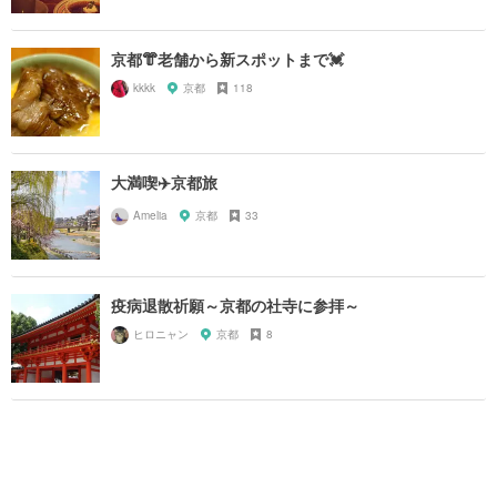
京都👘老舗から新スポットまで💓
kkkk
京都
118
大満喫✈️京都旅
Amelia
京都
33
疫病退散祈願～京都の社寺に参拝～
ヒロニャン
京都
8