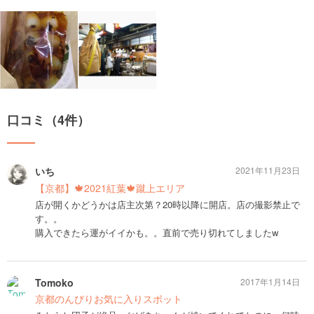
口コミ（4件）
いち
2021年11月23日
【京都】🍁2021紅葉🍁蹴上エリア
店が開くかどうかは店主次第？20時以降に開店。店の撮影禁止で
す。。
購入できたら運がイイかも。。直前で売り切れてしましたw
Tomoko
2017年1月14日
京都のんびりお気に入りスポット