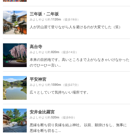
三年坂・二年坂
1120m
みよしやより約
（徒歩19分）
人が沢山居て登りながら人を避けるのが大変でした（笑）
高台寺
820m
みよしやより約
（徒歩14分）
本来の目的地です。高いところまで上がらなきゃいけなかった
のでひーひー言い...
平安神宮
1590m
みよしやより約
（徒歩27分）
広々としていて気持ちいい場所です。
安井金比羅宮
520m
みよしやより約
（徒歩9分）
悪縁を断ち切り良縁を結ぶ神社。 以前、願掛けをし、無事に
悪縁を断ち切るこ...