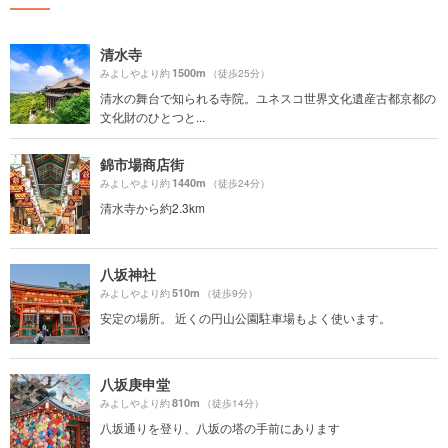
清水寺
1500m
みよしやより約
（徒歩25分）
清水の舞台で知られる寺院。ユネスコ世界文化遺産古都京都の
文化財のひとつと...
錦市場商店街
1440m
みよしやより約
（徒歩24分）
清水寺から約2.3km
八坂神社
510m
みよしやより約
（徒歩9分）
安定の場所。 近くの円山公園駐車場もよく使います。
八坂庚申堂
810m
みよしやより約
（徒歩14分）
八坂通りを登り、八坂の塔の手前にあります