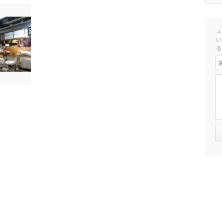
ス
い
る