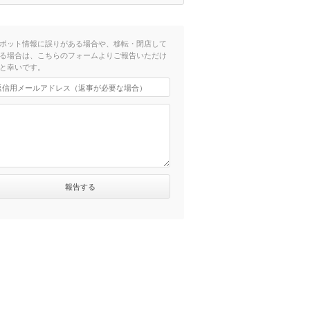
ポット情報に誤りがある場合や、移転・閉店して
る場合は、こちらのフォームよりご報告いただけ
と幸いです。