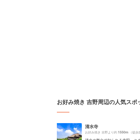
お好み焼き 吉野周辺の人気スポ
清水寺
1550m
お好み焼き 吉野より約
（徒歩
清水の舞台で知られる寺院。ユ