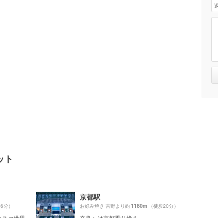
ット
京都駅
1180m
26分）
お好み焼き 吉野より約
（徒歩20分）
ネスコ世界
奈良へは京都乗り換え