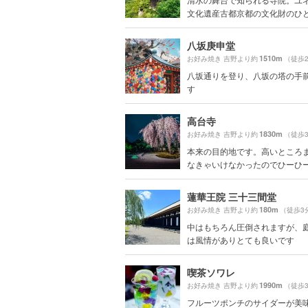
文化遺産古都京都の文化財のひとつ
八坂庚申堂
1510m
お好み焼き 吉野より約
（徒歩
八坂通りを登り、八坂の塔の手
す
高台寺
1830m
お好み焼き 吉野より約
（徒歩
本来の目的地です。高いところ
なきゃいけなかったのでひーひー言
蓮華王院 三十三間堂
180m
お好み焼き 吉野より約
（徒歩3
中はもちろん圧倒されますが、
は風情がありとても良いです
喫茶ソワレ
1990m
お好み焼き 吉野より約
（徒歩
フルーツポンチのサイダーが美