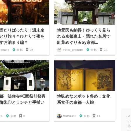
当たりばったり！週末京
地元民も納得！ゆっくり見ら
とり旅４＊ひとりで夜を
れる京都東山・隠れた名所で
すお泊まり編＊
紅葉めぐり★by京都...
nanana
京都
26
minor_premium
京都
22
都 法住寺/祇園祭前祭宵
地味めなスポット多め！文化
御朱印とランチと手拭い
系女子の京都一人旅
ス
ス
京都
0
Matsu360
京都
11
い
る