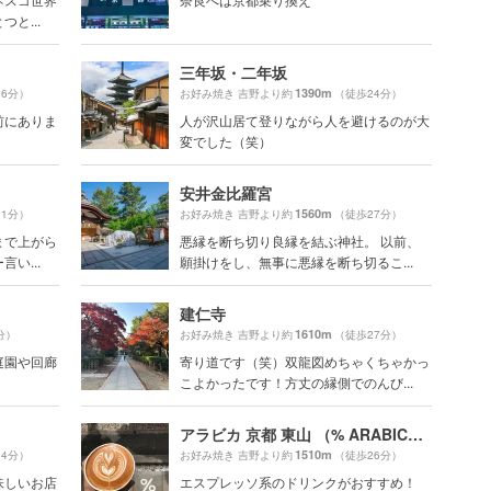
と...
三年坂・二年坂
1390m
26分）
お好み焼き 吉野より約
（徒歩24分）
前にありま
人が沢山居て登りながら人を避けるのが大
変でした（笑）
安井金比羅宮
1560m
31分）
お好み焼き 吉野より約
（徒歩27分）
まで上がら
悪縁を断ち切り良縁を結ぶ神社。 以前、
い...
願掛けをし、無事に悪縁を断ち切るこ...
建仁寺
1610m
分）
お好み焼き 吉野より約
（徒歩27分）
庭園や回廊
寄り道です（笑）双龍図めちゃくちゃかっ
こよかったです！方丈の縁側でのんび...
アラビカ 京都 東山 （% ARABICA Kyoto Higashiyama）
1510m
34分）
お好み焼き 吉野より約
（徒歩26分）
味しいお店
エスプレッソ系のドリンクがおすすめ！