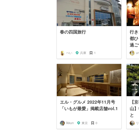
春の四国旅行
行き
都ひ
過ご
ぺい
兵庫
1
u
エル・グルメ 2022年11月号
【京
「いもが最愛」掲載店舗vol.1
山】
と
Ikkun
東京
0
リ