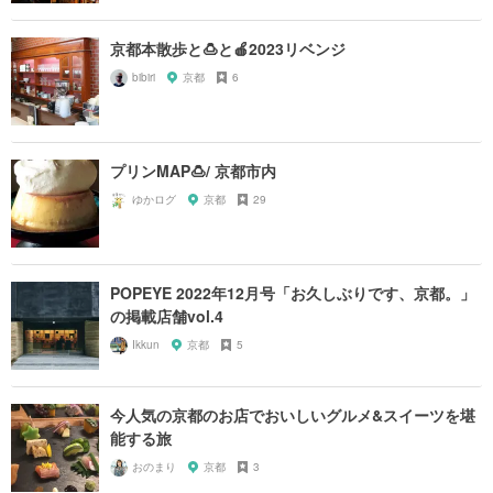
京都本散歩と🍮と🍎2023リベンジ
bibiri
京都
6
プリンMAP🍮/ 京都市内
ゆかログ
京都
29
POPEYE 2022年12月号「お久しぶりです、京都。」
の掲載店舗vol.4
Ikkun
京都
5
今人気の京都のお店でおいしいグルメ&スイーツを堪
能する旅
おのまり
京都
3