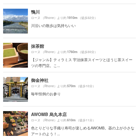
鴨川
1910m
ローヌ （Rhone）より約
（徒歩32分）
川沿いの散歩は気持ちいい
抹茶館
1760m
ローヌ （Rhone）より約
（徒歩30分）
【ジャンル】ティラミス 宇治抹茶スイーツとほうじ茶スイー
ツの専門店。こ...
御金神社
570m
ローヌ （Rhone）より約
（徒歩10分）
毎年恒例のお参り
AWOMB 烏丸本店
610m
ローヌ （Rhone）より約
（徒歩11分）
色とりどりな手織り寿司が楽しめるAWOMB。器の上が小さな
アートのよう！...