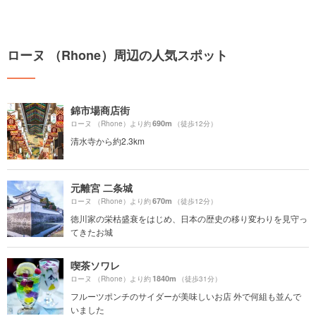
ローヌ （Rhone）周辺の人気スポット
錦市場商店街
690m
ローヌ （Rhone）より約
（徒歩12分）
清水寺から約2.3km
元離宮 二条城
670m
ローヌ （Rhone）より約
（徒歩12分）
徳川家の栄枯盛衰をはじめ、日本の歴史の移り変わりを見守っ
てきたお城
喫茶ソワレ
1840m
ローヌ （Rhone）より約
（徒歩31分）
フルーツポンチのサイダーが美味しいお店 外で何組も並んで
いました