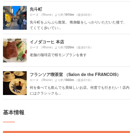
先斗町
1910m
ローヌ （Rhone）より約
（徒歩32分）
先斗町をぷらぷら散策。 晩御飯をしっかりいただいた後で、
てくてく歩いてい...
イノダコーヒ 本店
1220m
ローヌ （Rhone）より約
（徒歩21分）
老舗の珈琲店で桜モンブランを食す
フランソア喫茶室 （Salon de the FRANCOIS）
1860m
ローヌ （Rhone）より約
（徒歩31分）
何を食べても飲んでも美味しいお店。何度でも行きたい！店内
にはクラシックも...
基本情報