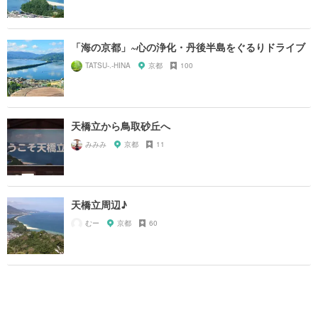
「海の京都」~心の浄化・丹後半島をぐるりドライブ
TATSU-.-HINA
京都
100
天橋立から鳥取砂丘へ
みみみ
京都
11
天橋立周辺♪
むー
京都
60