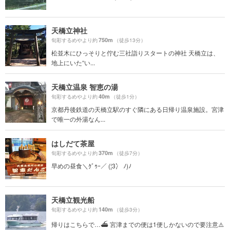
天橋立神社
750m
旬彩するめやより約
（徒歩13分）
松並木にひっそりと佇む三社詣りスタートの神社 天橋立は、
地上にいた“い...
天橋立温泉 智恵の湯
40m
旬彩するめやより約
（徒歩1分）
京都丹後鉄道の天橋立駅のすぐ隣にある日帰り温泉施設。宮津
で唯一の外湯なん...
はしだて茶屋
370m
旬彩するめやより約
（徒歩7分）
早めの昼食＼ｸﾞｩｰ／ (¦3冫 ﾉ)ﾉ
天橋立観光船
140m
旬彩するめやより約
（徒歩3分）
帰りはこちらで…⛴ 宮津までの便は1便しかないので要注意⚠️