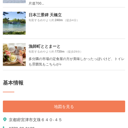
片道700...
日本三景碑 天橋立
240m
旬彩するめやより約
（徒歩4分）
漁師町ととまーと
1720m
旬彩するめやより約
（徒歩29分）
多分隣の市場の定食屋の方が美味しかったっぽいけど、トイレ
も雰囲気もこちらが○
基本情報
地図を見る
京都府宮津市文珠６４０-４５