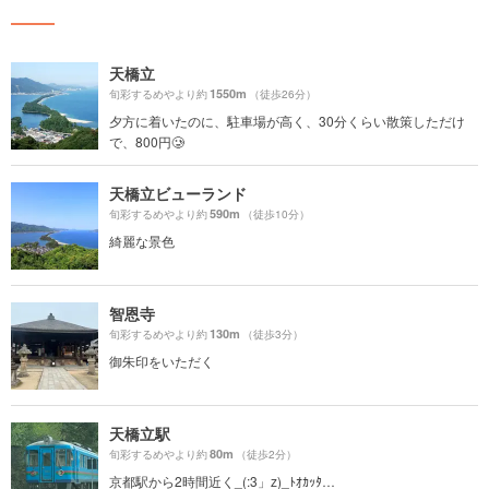
天橋立
1550m
旬彩するめやより約
（徒歩26分）
夕方に着いたのに、駐車場が高く、30分くらい散策しただけ
で、800円🥲
天橋立ビューランド
590m
旬彩するめやより約
（徒歩10分）
綺麗な景色
智恩寺
130m
旬彩するめやより約
（徒歩3分）
御朱印をいただく
天橋立駅
80m
旬彩するめやより約
（徒歩2分）
京都駅から2時間近く_(:3」z)_ﾄｵｶｯﾀ…