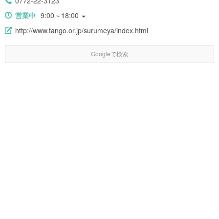
0772-22-3123
営業中
9:00～18:00
http://www.tango.or.jp/surumeya/index.html
Googleで検索