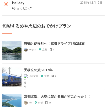
Holiday
2018年12月16日
#ショッピング
旬彩するめや周辺のおでかけプラン
舞鶴と伊根町へ！京都ドライブ1泊2日旅
teriyaki
京都
9
天橋立の旅 2017年
ゆみてり
京都
7
京都北端、天空に架かる橋がすごかった！！
mh
京都
28