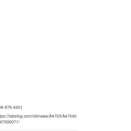
98-878-4201
ttps://tabelog.com/okinawa/A4703/A47040
/47000071/