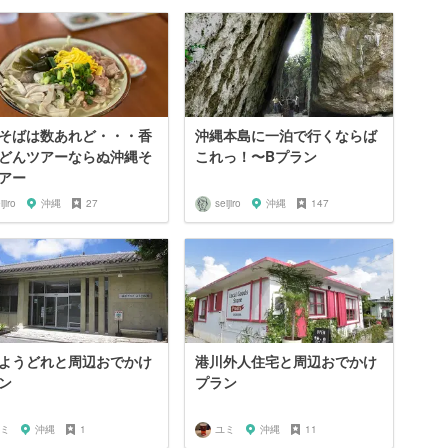
そばは数あれど・・・香
沖縄本島に一泊で行くならば
どんツアーならぬ沖縄そ
これっ！〜Bプラン
アー
ijiro
沖縄
27
seijiro
沖縄
147
ようどれと周辺おでかけ
港川外人住宅と周辺おでかけ
ン
プラン
ミ
沖縄
1
ユミ
沖縄
11