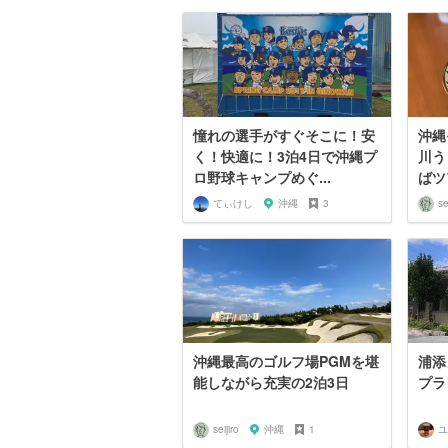
憧れの選手がすぐそこに！安
沖縄
く！快適に！3泊4日で沖縄プ
川う
ロ野球キャンプめぐ...
ばツ
てぃけし
沖縄
3
se
沖縄最高のゴルフ場PGMを堪
浦添
能しながら充実の2泊3日
プラ
seijiro
沖縄
1
ユ