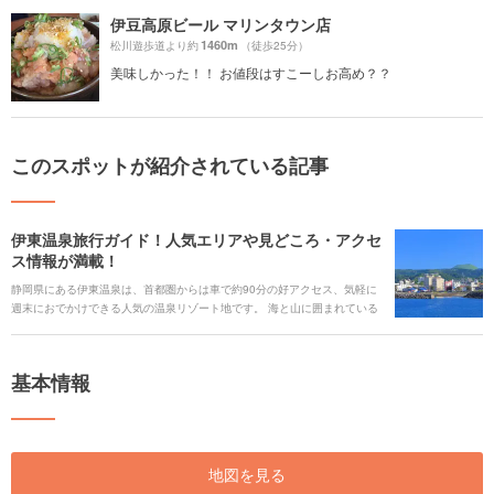
伊豆高原ビール マリンタウン店
1460m
松川遊歩道より約
（徒歩25分）
美味しかった！！ お値段はすこーしお高め？？
このスポットが紹介されている記事
伊東温泉旅行ガイド！人気エリアや見どころ・アクセ
ス情報が満載！
静岡県にある伊東温泉は、首都圏からは車で約90分の好アクセス、気軽に
週末におでかけできる人気の温泉リゾート地です。 海と山に囲まれている
ことから、恵まれた自然の造形美が魅力で、また、港から水揚げされた新
鮮な魚介も楽しめます。ご利益が期待できる七福神めぐりの後は、温泉で
ゆったりリラックス。伊東温泉のオススメスポットを紹介します！
基本情報
地図を見る