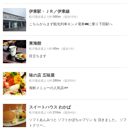
伊東駅・ＪＲ／伊東線
580m
松川遊歩道より約
（徒歩10分）
こちらからまず観光列車キンメ電車🚃に乗り下田駅へ
東海館
40m
松川遊歩道より約
（徒歩1分）
目立ちます
味の店 五味屋
280m
松川遊歩道より約
（徒歩5分）
海鮮メニューの人気店🐟
スイートハウス わかば
210m
松川遊歩道より約
（徒歩4分）
ソフトあんみつと ソフトかぼちゃプリン を 頂きました。 ソフ
トクリー...