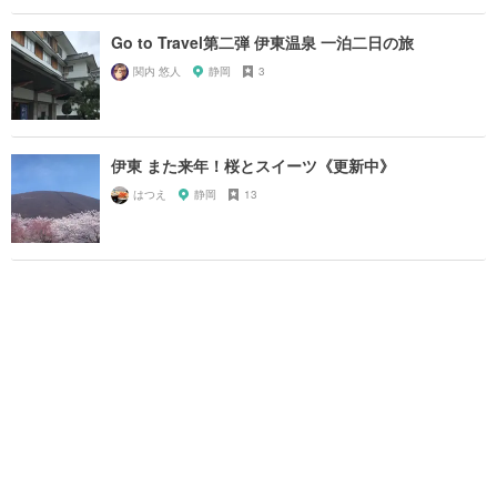
Go to Travel第二弾 伊東温泉 一泊二日の旅
関内 悠人
静岡
3
伊東 また来年！桜とスイーツ《更新中》
はつえ
静岡
13