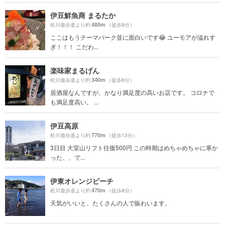
伊豆鮮魚商 まるたか
480m
松川遊歩道より約
（徒歩8分）
ここはもうテーマパーク並に面白いです😂 ユーモアが溢れす
ぎ！！！ こだわ...
楽味家まるげん
340m
松川遊歩道より約
（徒歩6分）
居酒屋なんですが、かなり満足度の高いお店です。 コロナで
も満足度高い。 ...
伊豆高原
770m
松川遊歩道より約
（徒歩13分）
3日目 大室山リフト往復500円 この時期はめちゃめちゃに寒か
った、、で...
伊東オレンジビーチ
470m
松川遊歩道より約
（徒歩8分）
天気がいいと、たくさんの人で賑わいます。