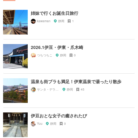
姉妹で行くお誕生日旅行
kawaman
静岡
1
2026.1伊豆・伊東・爪木崎
つちつちこ
静岡
0
温泉も街ブラも満足！伊東温泉で湯ったり散歩
サンタ・デラックス
静岡
45
伊豆おとな女子の癒されたび
Yuu
静岡
0