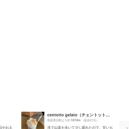
centotto gelato（チェントットジェラート）
1610m
）
黒姫童話館より約
（徒歩27分）
品やお土
滝で山道を歩いて少し疲れたので、甘いも
ス