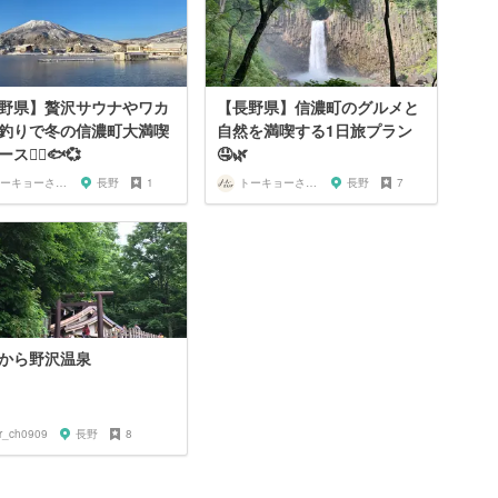
野県】贅沢サウナやワカ
【長野県】信濃町のグルメと
釣りで冬の信濃町大満喫
自然を満喫する1日旅プラン
ス🧖‍♀️🐟💞
🤤🌿
トーキョーさんぽ
長野
1
トーキョーさんぽ
長野
7
から野沢温泉
ar_ch0909
長野
8