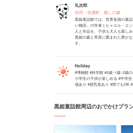
礼次郎
信州・信濃町 癒しの森
黒姫童話館では、世界各国の童話
い物語」の作者ミヒャエル・エン
人と作品を、子供も大人も親し
黒姫の森と草原に囲まれた豊かな
す。
Holiday
#博物館 #科学館 #0歳･1歳･2歳の
小学生の子供が楽しめる #中学生
場あり #授乳室あり #雨でもOK
黒姫童話館周辺のおでかけプラ