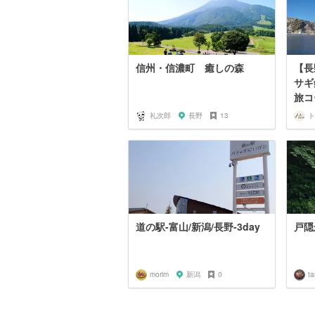
信州・信濃町 癒しの森
【長
サギ
旅コー
礼次郎
長野
13
道の駅-富山/新潟/長野-3day
戸隠
morim
新潟
0
t