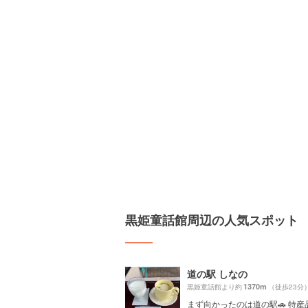
黒姫童話館周辺の人気スポット
道の駅 しなの
1370m
黒姫童話館より約
（徒歩23分
まず向かったのは道の駅🚗 特産