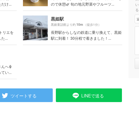
け...
ので休憩🌿 旬の地元野菜やフルーツ...
い
る
黒姫駅
10m
黒姫童話館より約
（徒歩1分）
トリエを
長野駅からしなの鉄道に乗り換えて、黒姫
...
駅に到着！ 30分程で着きました！...
）
んへ🏮
い...
ツイートする
LINEで送る