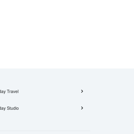
day Travel
day Studio