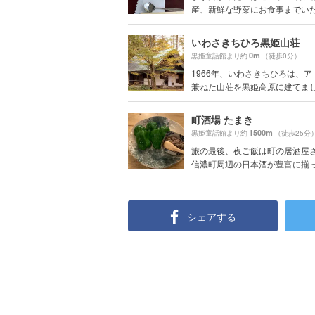
産、新鮮な野菜にお食事までいただ
いわさきちひろ黒姫山荘
0m
黒姫童話館より約
（徒歩0分）
1966年、いわさきちひろは、ア
兼ねた山荘を黒姫高原に建てました
町酒場 たまき
1500m
黒姫童話館より約
（徒歩25分
旅の最後、夜ご飯は町の居酒屋さ
信濃町周辺の日本酒が豊富に揃って
シェアする