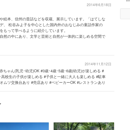
2014年6月18日
や絵本、信州の昔話などを収蔵、展示しています。「はてしな
デ、 松谷みよ子を中心とした国内外のおなじみの童話作家の
みをもって学べるように紹介しています。
自然の中にあり、文学と芸術と自然が一体的に楽しめる空間で
2014年11月12日
赤ちゃん(乳児･幼児)OK #3歳･4歳･5歳･6歳(幼児)が楽しめる #
･高校生の子供が楽しめる #子供と一緒に大人も楽しめる #駐車
 #オムツ交換台あり #売店あり #ベビーカーOK #レストランあり
ン