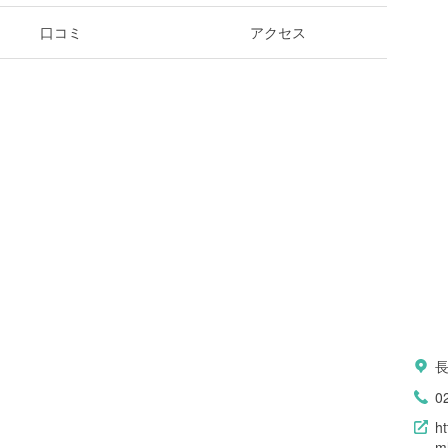
口コミ
アクセス
長
0
h
m