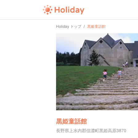
Holiday トップ
黒姫童話館
黒姫童話館
長野県上水内郡信濃町黒姫高原3870