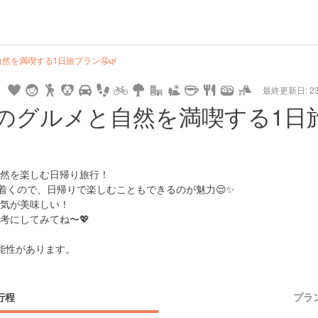
hot
type
star
camera
home
settings
profile
print
rank
mail
lock
calendar
access
を満喫する1日旅プラン🤤🌿
最終更新日: 23/
e
walking
cycling
nature
stroll
art
camp
history
castle
temple
cafe
gourmet
onsen
outdoor
world
public bath
shopping
general
railr
のグルメと自然を満喫する1日
heritage
store
go
然を楽しむ日帰り旅行！
着くので、日帰りで楽しむこともできるのが魅力😌✨
気が美味しい！
考にしてみてね〜💖
能性があります。
行程
プラ