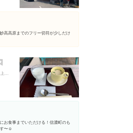
妙高高原までのフリー切符が少しだけ
長野県上水内郡信濃町柏原 上水内郡信濃町柏原１２６０-４
にお食事までいただける！信濃町のも
す〜☺️