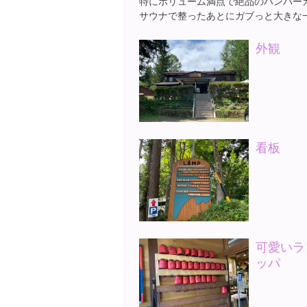
特にボリューム満点で絶品のハンバーガ
サウナで整ったあとにガブっと大きな
外観
看板
可愛いラ
ッパ