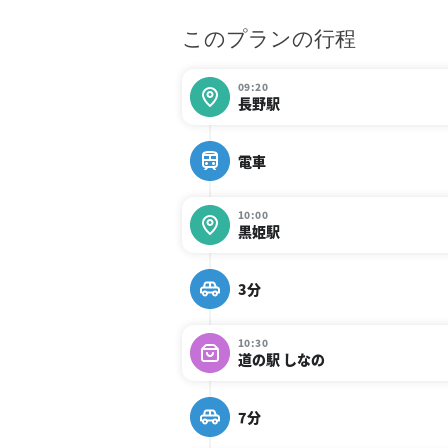
このプランの行程
09:20
長野駅
電車
10:00
黒姫駅
3分
10:30
道の駅 しなの
7分