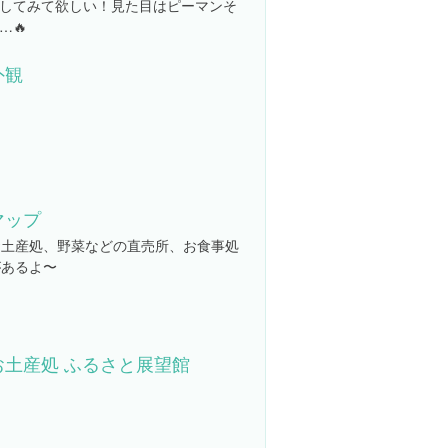
してみて欲しい！見た目はピーマンそ
…🔥
外観
マップ
お土産処、野菜などの直売所、お食事処
があるよ〜
お土産処 ふるさと展望館