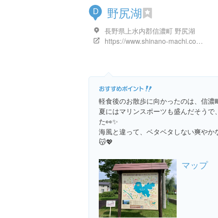
野尻湖
D
長野県上水内郡信濃町 野尻湖
https://www.shinano-machi.com/spot/514
軽食後のお散歩に向かったのは、信濃
夏にはマリンスポーツも盛んだそうで、
た👀✨
海風と違って、ベタベタしない爽やか
😽💖
マップ