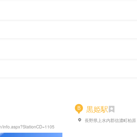
黒姫駅
B
長野県上水内郡信濃町柏原
tion/info.aspx?StationCD=1105