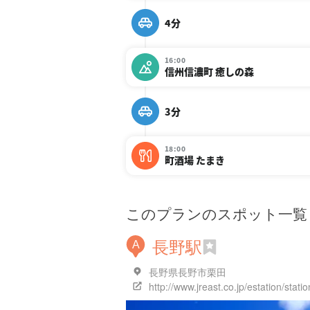
4分
16:00
信州信濃町 癒しの森
3分
18:00
町酒場 たまき
このプランのスポット一覧
長野駅
A
長野県長野市栗田
http://www.jreast.co.jp/estation/sta