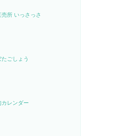
直売所 いっさっさ
ぼたごしょう
旬カレンダー