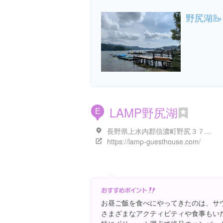
野尻湖🦢
LAMP野尻湖
E
長野県上水内郡信濃町野尻３７９-２
https://lamp-guesthouse.com/
お昼ご飯を食べにやってきたのは、サ
さまざまなアクティビティや食事もいた