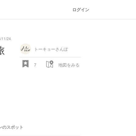
ログイン
11/24
oad
train
comic
mountain
sports
fishing
bbq
fashion
tradition
music
baby
camera
amusement
aquarium
sea
ball
baer
bell
flo
旅
park
トーキョーさんぽ
7
地図をみる
28.522 px
ンのスポット