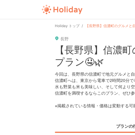
user
pin
tel
time
url
guide
Holiday トップ
【長野県】信濃町のグルメと自然
長野
date
child
solitary
pet
driv
【長野県】信濃町
プラン🤤🌿
tokyo
kanagawa
osaka
kyoto
hyo
今回は、長野県の信濃町で地元グルメと自
信濃町へは、東京から電車で2時間20分で
水も野菜も米も美味しい、そして何より空
信濃町を満喫するならこのプラン、ぜひ参
※掲載されている情報・価格は変動する可
プランの