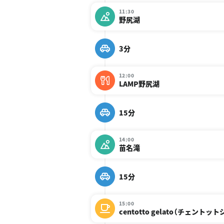
11:30
野尻湖
3分
12:00
LAMP野尻湖
15分
14:00
苗名滝
15分
15:00
centotto gelato（チェントッ