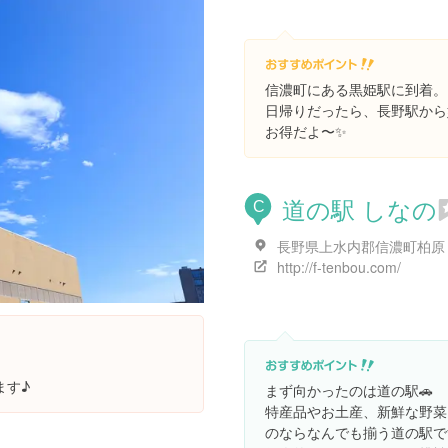
信濃町にある黒姫駅に到着。
日帰りだったら、長野駅から
お得だよ〜✨
道の駅 しなの
C
http://f-tenbou.com/
ます♪
まず向かったのは道の駅🚗
特産品やお土産、新鮮な野菜
のならなんでも揃う道の駅で