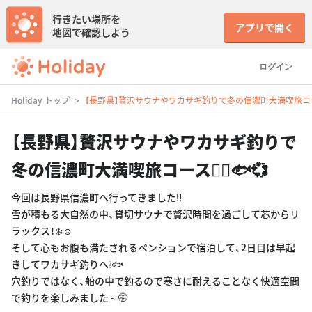
行きたい場所を
アプリで開く
地図で確認しよう
ログイン
Holiday トップ
【長野県】贅沢サウナやワカサギ釣りで冬の信濃町大満喫旅コース🧖
【長野県】贅沢サウナやワカサギ釣りで
冬の信濃町大満喫旅コース🧖‍♀️🐟💞
今回は長野県信濃町へ行ってきました‼️
雪が積もる大自然の中、貸切サウナで贅沢時間を過ごして芯からリ
ラックス！❄️☺️
そして心もお腹も満たされるペンションで宿泊して、2日目は早起
きしてワカサギ釣りへ❕🐟
穴釣りではなく、船の中で釣るので寒さに耐えることなく快適空間
で釣りを楽しみました～🤭