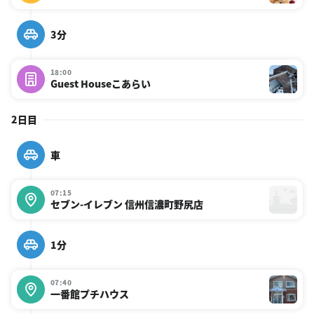
3分
18:00
Guest Houseこあらい
2日目
車
07:15
セブン-イレブン 信州信濃町野尻店
1分
07:40
一番館プチハウス