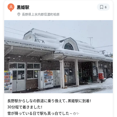
黒姫駅
A
6
長野県上水内郡信濃町柏原
長野駅からしなの鉄道に乗り換えて、黒姫駅に到着！
30分程で着きました！
雪が降っている日で駅も真っ白でした～⛄️✨