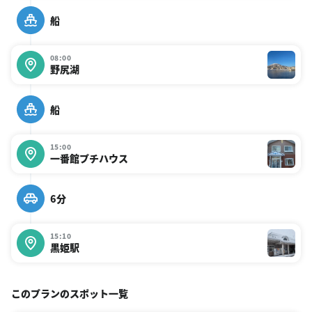
船
08:00
野尻湖
船
15:00
一番館プチハウス
6分
15:10
黒姫駅
このプランのスポット一覧