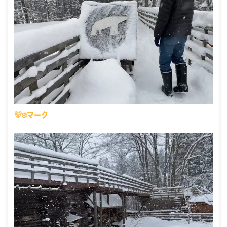
🐻‍❄️マーク