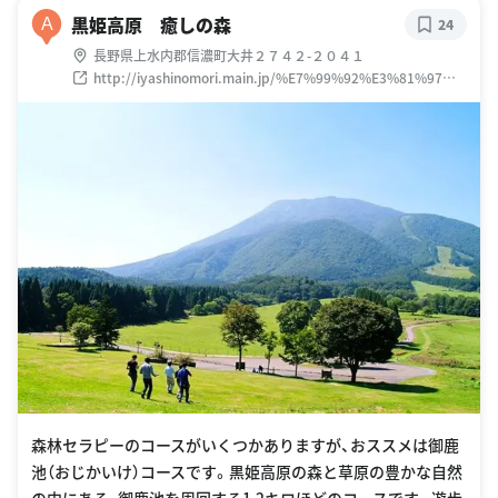
黒姫高原 癒しの森
A
24
長野県上水内郡信濃町大井２７４２-２０４１
http://iyashinomori.main.jp/%E7%99%92%E3%81%97%E
3%81%AE%E6%A3%AE%E3%82%B3%E3%83%BC%E3%82
%B9
森林セラピーのコースがいくつかありますが、おススメは御鹿
池（おじかいけ）コースです。黒姫高原の森と草原の豊かな自然