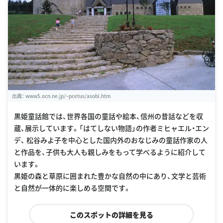
出典：
www5.ocn.ne.jp/~pcetus/asobi.htm
黒姫童話館では、世界各国の童話や絵本、信州の昔話などを収
蔵、展示しています。「はてしない物語」の作者ミヒャエル・エン
デ、 松谷みよ子を中心とした国内外のおなじみの童話作家の人
と作品を、子供も大人も親しみをもって学べるように紹介して
います。
黒姫の森と草原に囲まれた豊かな自然の中にあり、文学と芸術
と自然が一体的に楽しめる空間です。
このスポットの詳細を見る