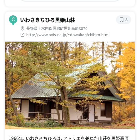
いわさきちひろ黒姫山荘
C
8
長野県上水内郡信濃町黒姫高原3870
http://www.avis.ne.jp/~dowakan/chihiro.html
1966年、いわさきちひろは、アトリエを兼ねた山荘を黒姫高原