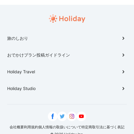
高原に「癒しの森」があります。 全国に類をみない保養
型観光地とも言える「癒しのまち」です。
旅のしおり
おでかけプラン投稿ガイドライン
Holiday Travel
Holiday Studio
会社概要
利用規約
個人情報の取扱いについて
特定商取引法に基づく表記