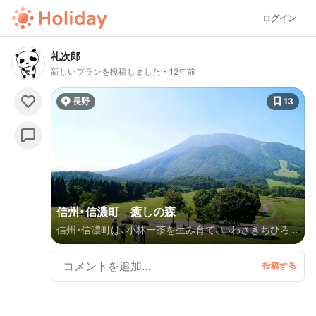
ログイン
礼次郎
新しいプランを投稿しました
12年前
長野
13
信州・信濃町 癒しの森
信州・信濃町は、小林一茶を生み育て、いわさきちひろ、
ミヒャエル・エンデらに愛された豊かな森があります。
大正時代に宣教師が静かな環境を求めて野尻湖畔に別
荘地を拓き、多くの文学者がこの信濃町に滞在し作品を
執筆するなど、昔からその静かで風光明美な環境が保養
地として愛されてきました。 そんな信州・信濃町の黒姫