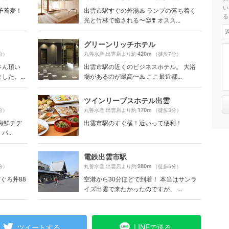
い
子蕎麦！
出雲市駅すぐの外湯♨ ランプの落ち着く
る
光と竹林で癒される〜😍❣️ オスス...
グリーンリッチホテル
420m
分）
丸善水産 出雲店より約
（徒歩7分）
さん頂い
出雲市駅の近くのビジネスホテル。 大浴
た。...
場があるのが最高〜♨︎ ここ最近都...
ツインリーブスホテル出雲
170m
分）
丸善水産 出雲店より約
（徒歩3分）
海鮮チヂ
出雲市駅のすぐ横！近いって便利！
...
電鉄出雲市駅
280m
分）
丸善水産 出雲店より約
（徒歩5分）
どぐろ丼88
空港から30分ほどで到着！ 本当はサンラ
イズ出雲で来たかったのですが、 ...
ツイートする
LINEで送る