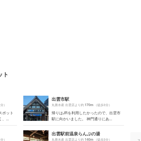
ット
出雲市駅
170m
1分）
丸善水産 出雲店より約
（徒歩3分）
スポット
帰りはJRを利用したかったので、出雲市
...
駅に向かいました。 神門通りにあ...
出雲駅前温泉らんぷの湯
140m
0分）
丸善水産 出雲店より約
（徒歩3分）
ス