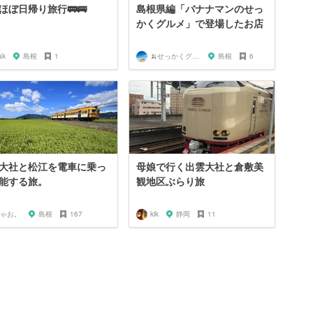
ほぼ日帰り旅行🚃🚌
島根県編「バナナマンのせっ
かくグルメ」で登場したお店
ak
島根
1
🍌せっかくグルメまにあ🍌
島根
6
大社と松江を電車に乗っ
母娘で行く出雲大社と倉敷美
能する旅。
観地区ぶらり旅
ゃお。
島根
167
kik
静岡
11