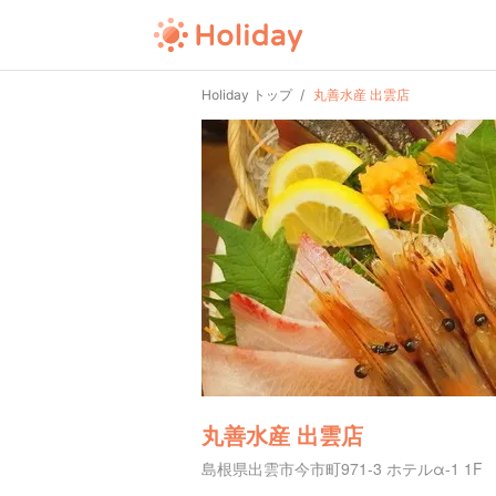
Holiday トップ
丸善水産 出雲店
丸善水産 出雲店
島根県出雲市今市町971-3 ホテルα-1 1F