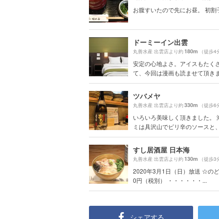
お腹すいたので先にお昼。 初割
ドーミーイン出雲
180m
丸善水産 出雲店より約
（徒歩4
安定の心地よさ。アイスもたく
て、今回は漫画も読ませて頂きまし
ツバメヤ
330m
丸善水産 出雲店より約
（徒歩6
いろいろ美味しく頂きました。 
ミは具沢山でピリ辛のソースと、パ
すし居酒屋 日本海
130m
丸善水産 出雲店より約
（徒歩3
2020年3月1日（日）放送 ☆の
0円（税別） ・・・・・・...
シェアする