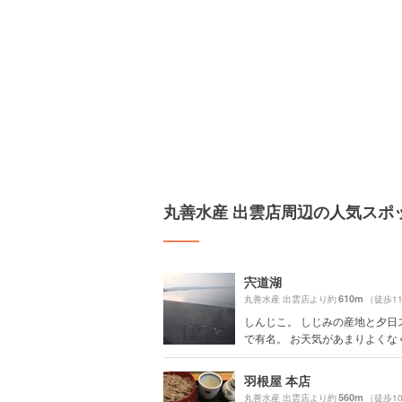
丸善水産 出雲店周辺の人気スポ
宍道湖
610m
丸善水産 出雲店より約
（徒歩1
しんじこ。 しじみの産地と夕日
で有名。 お天気があまりよくなく、
羽根屋 本店
560m
丸善水産 出雲店より約
（徒歩1