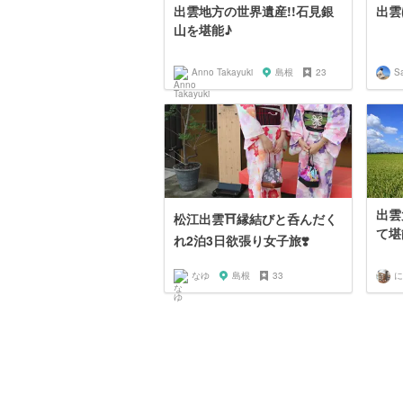
出雲地方の世界遺産!!石見銀
出雲
山を堪能♪
Anno Takayuki
島根
23
S
出雲
松江出雲⛩縁結びと呑んだく
て堪
れ2泊3日欲張り女子旅❣️
なゆ
島根
33
に