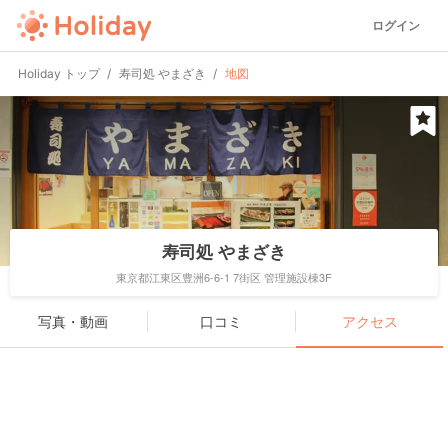
ログイン
Holiday トップ
寿司処 やまざき
地図
寿司処 やまざき
東京都江東区豊洲6-6-1 7街区 管理施設棟3F
写真・動画
口コミ
アクセス