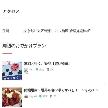
アクセス
住所
東京都江東区豊洲6-6-1 7街区 管理施設棟3F
周辺のおでかけプラン
主婦と行く、築地【買い物編】
Yuu
東京
38
築地場内・場外を食べ尽くすべし！ 〜その１〜
teriyaki
東京
26