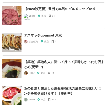
【2020秋更新】豊洲で本気のグルメマップ🐟🍖
Yoriko
東京
31
デスマッチgourmet 東京
ぽたぽた
東京
6
【築地】築地名人に聞いて行って美味しかったお店ま
とめ(更新中)
RIHO
東京
41
あの食通と厳選した東銀座/築地の最高に美味しいラ
ンチを載せ続けます！【更新中】
seijiro
東京
442