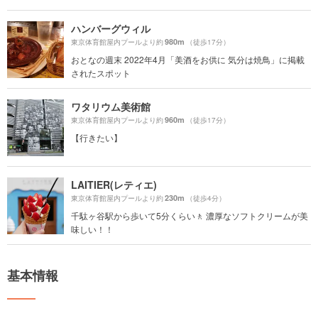
ハンバーグウィル
980m
東京体育館屋内プールより約
（徒歩17分）
おとなの週末 2022年4月「美酒をお供に 気分は焼鳥」に掲載
されたスポット
ワタリウム美術館
960m
東京体育館屋内プールより約
（徒歩17分）
【行きたい】
LAITIER(レティエ)
230m
東京体育館屋内プールより約
（徒歩4分）
千駄ヶ谷駅から歩いて5分くらい🚶 濃厚なソフトクリームが美
味しい！！
基本情報