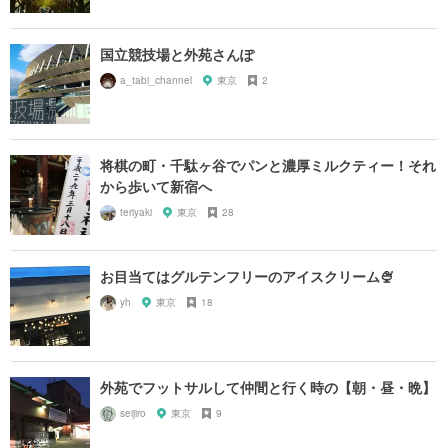
国立競技場と外苑さんぽ
a_tabi_channel
東京
2
将棋の町・千駄ヶ谷でパンと濃厚ミルクティー！それ
から歩いて新宿へ
teriyaki
東京
28
お目当てはグルテンフリーのアイスクリーム🍨
yh
東京
18
外苑でフットサルして仲間と行く時の【朝・昼・晩】
seijiro
東京
9