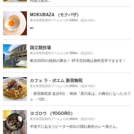
外国人観光...
MOKUBAZA （モクバザ）
540m
東京体育館屋内プールより約
（徒歩10分）
🍛
国立競技場
350m
東京体育館屋内プールより約
（徒歩6分）
東京2020の熱戦の舞台！ 5F天空回廊は無料見学できます！
カフェ ラ・ボエム 新宿御苑
950m
東京体育館屋内プールより約
（徒歩16分）
・新宿御苑前 徒歩5分 ・映画「君の名は」の舞台になったカフ
ェ ・120...
ヨゴロウ （YOGORO）
560m
東京体育館屋内プールより約
（徒歩10分）
半地下にあるリピーター続出の隠れ家的カレー屋さん。