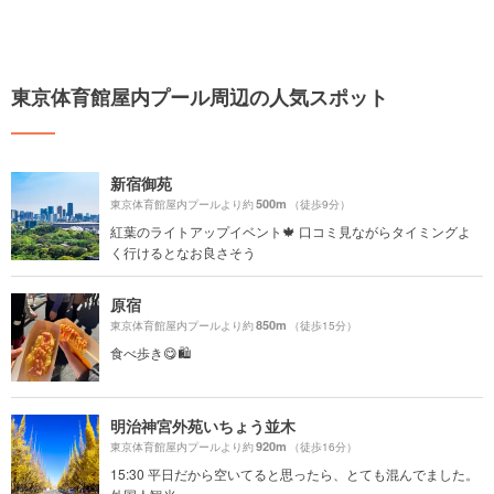
東京体育館屋内プール周辺の人気スポット
新宿御苑
500m
東京体育館屋内プールより約
（徒歩9分）
紅葉のライトアップイベント🍁 口コミ見ながらタイミングよ
く行けるとなお良さそう
原宿
850m
東京体育館屋内プールより約
（徒歩15分）
食べ歩き😋🛍
明治神宮外苑いちょう並木
920m
東京体育館屋内プールより約
（徒歩16分）
15:30 平日だから空いてると思ったら、とても混んでました。