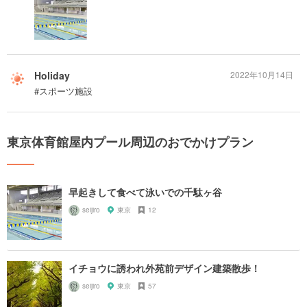
Holiday
2022年10月14日
#スポーツ施設
東京体育館屋内プール周辺のおでかけプラン
早起きして食べて泳いでの千駄ヶ谷
seijiro
東京
12
イチョウに誘われ外苑前デザイン建築散歩！
seijiro
東京
57