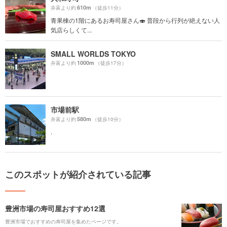
610m
弁富より約
（徒歩11分）
青果棟の1階にあるお寿司屋さん🍣 普段から行列が絶えない人
気店らしくて...
SMALL WORLDS TOKYO
1000m
弁富より約
（徒歩17分）
市場前駅
580m
弁富より約
（徒歩10分）
.
このスポットが紹介されている記事
豊洲市場の寿司屋おすすめ12選
豊洲市場でおすすめの寿司屋を集めたページです。