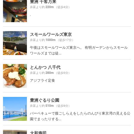
豊洲 千客万来
220m
弁富より約
（徒歩4分）
.
スモールワールズ東京
1000m
弁富より約
（徒歩17分）
午後はスモールワールズ東京へ。 有明ガーデンからスモール
ワールズまでは徒...
とんかつ 八千代
280m
弁富より約
（徒歩5分）
アジフライ定食
豊洲ぐるり公園
510m
弁富より約
（徒歩9分）
バーベキューで腹ごしらえをしたらのんびり東京湾の見える公
園でまったりする...
大和寿司