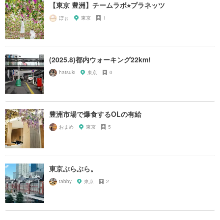
【東京 豊洲】チームラボ⭐︎プラネッツ
ぽぉ
東京
1
(2025.8)都内ウォーキング22km!
hatsuki
東京
0
豊洲市場で爆食するOLの有給
おまめ
東京
5
東京ぶらぶら。
tabby
東京
2