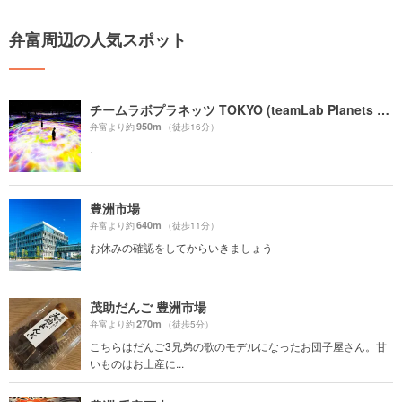
弁富周辺の人気スポット
チームラボプラネッツ TOKYO (teamLab Planets TOKYO) DMM
950m
弁富より約
（徒歩16分）
.
豊洲市場
640m
弁富より約
（徒歩11分）
お休みの確認をしてからいきましょう
茂助だんご 豊洲市場
270m
弁富より約
（徒歩5分）
こちらはだんご3兄弟の歌のモデルになったお団子屋さん。甘
いものはお土産に...