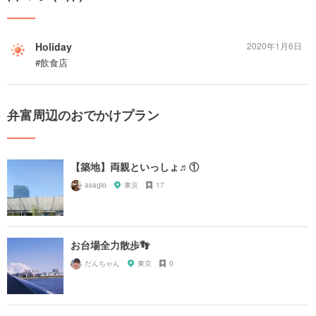
Holiday
2020年1月6日
#飲食店
弁富周辺のおでかけプラン
【築地】両親といっしょ♬①
asagio
東京
17
お台場全力散歩👣
だんちゃん
東京
0