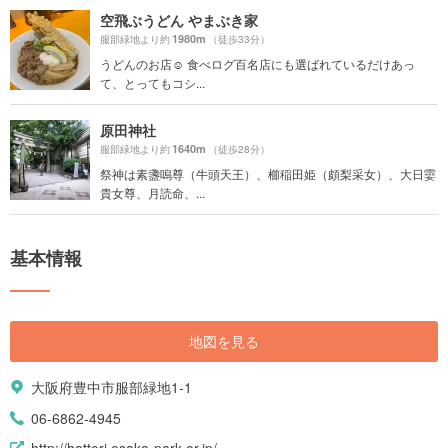
空飛ぶうどん やまぶき家
1980m
服部緑地より約
（徒歩33分）
うどんのお店☺️ 食べログ百名店にも選ばれているだけあっ
て、とってもコシ...
原田神社
1640m
服部緑地より約
（徒歩28分）
祭神は素盞嗚尊（牛頭天王）、櫛稲田姫（頗梨采女）、大日孁
貴女尊、月読命、...
基本情報
地図を見る
大阪府豊中市服部緑地1-1
06-6862-4945
http://hattori.osaka-park.or.jp/