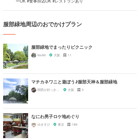
ーOK #食事持込OK #レストランあり
服部緑地周辺のおでかけプラン
服部緑地でまったりピクニック
ksuke
大阪
11
マチカネワニと遊ぼう♪服部天神＆服部緑地
関西が好っきゃねん
大阪
0
なにわ男子ロケ地めぐり
ゆきすけ
東京
186