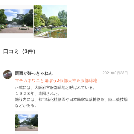
口コミ（3件）
関西が好っきゃねん
2021年9月28日
マチカネワニと遊ぼう♪服部天神＆服部緑地
正式には、大阪府営服部緑地と呼ばれている。
１９２８年、造園された。
施設内には、都市緑化植物園や日本民家集落博物館、陸上競技場
などがある。