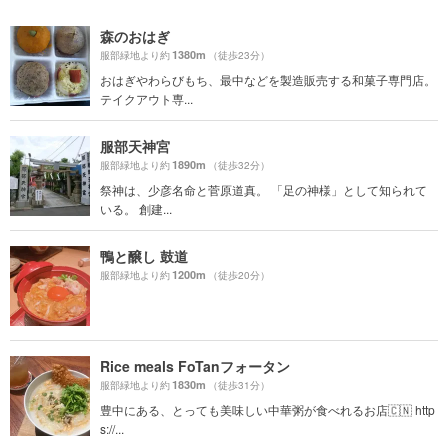
森のおはぎ
1380m
服部緑地より約
（徒歩23分）
おはぎやわらびもち、最中などを製造販売する和菓子専門店。
テイクアウト専...
服部天神宮
1890m
服部緑地より約
（徒歩32分）
祭神は、少彦名命と菅原道真。 「足の神様」として知られて
いる。 創建...
鴨と醸し 鼓道
1200m
服部緑地より約
（徒歩20分）
Rice meals FoTanフォータン
1830m
服部緑地より約
（徒歩31分）
豊中にある、とっても美味しい中華粥が食べれるお店🇨🇳 http
s://...