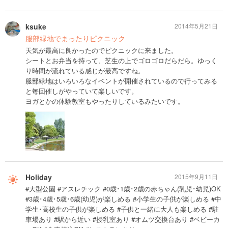
ksuke
2014年5月21日
服部緑地でまったりピクニック
天気が最高に良かったのでピクニックに来ました。
シートとお弁当を持って、芝生の上でゴロゴロだらだら。ゆっく
り時間が流れている感じが最高ですね。
服部緑地はいろいろなイベントが開催されているので行ってみる
と毎回催しがやっていて楽しいです。
ヨガとかの体験教室もやったりしているみたいです。
Holiday
2015年9月11日
#大型公園 #アスレチック #0歳･1歳･2歳の赤ちゃん(乳児･幼児)OK
#3歳･4歳･5歳･6歳(幼児)が楽しめる #小学生の子供が楽しめる #中
学生･高校生の子供が楽しめる #子供と一緒に大人も楽しめる #駐
車場あり #駅から近い #授乳室あり #オムツ交換台あり #ベビーカ