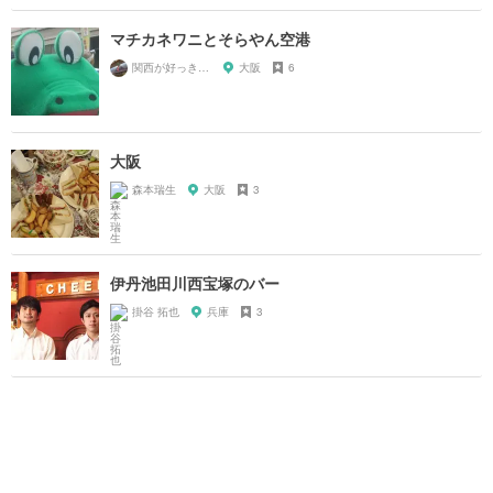
マチカネワニとそらやん空港
関西が好っきゃねん
大阪
6
大阪
森本瑞生
大阪
3
伊丹池田川西宝塚のバー
掛谷 拓也
兵庫
3