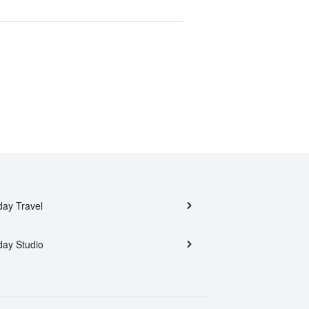
day Travel
day Studio