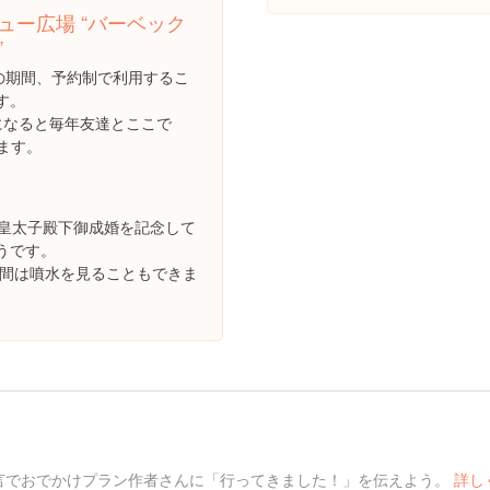
ュー広場 “バーベック
”
月の期間、予約制で利用するこ
す。
になると毎年友達とここで
います。
に皇太子殿下御成婚を記念して
うです。
時の間は噴水を見ることもできま
言でおでかけプラン作者さんに「行ってきました！」を伝えよう。
詳し