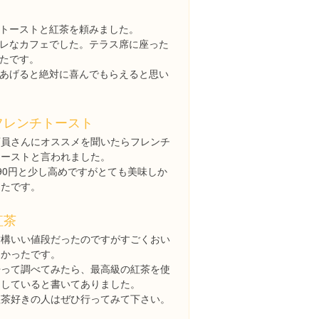
トーストと紅茶を頼みました。
レなカフェでした。テラス席に座った
たです。
あげると絶対に喜んでもらえると思い
フレンチトースト
店員さんにオススメを聞いたらフレンチ
トーストと言われました。
490円と少し高めですがとても美味しか
ったです。
紅茶
結構いい値段だったのですがすごくおい
しかったです。
帰って調べてみたら、最高級の紅茶を使
用していると書いてありました。
紅茶好きの人はぜひ行ってみて下さい。