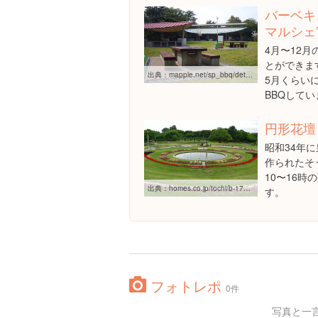
バーベキ
マルシェ
4月〜12
とができま
出典：
mapple.net/sp_bbq/details.asp?NEWSID=99883
5月くらい
BBQして
円形花壇
昭和34年
作られたそ
10〜16
出典：
homes.co.jp/tochi/b-17002480000123
す。
フォトレポ
0件
写真と一