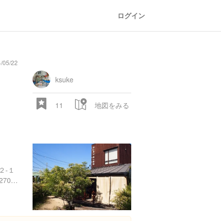
ログイン
05/22
ksuke
11
地図をみる
２-１
http://tabelog.com/osaka/A2706/A270601/27003063/