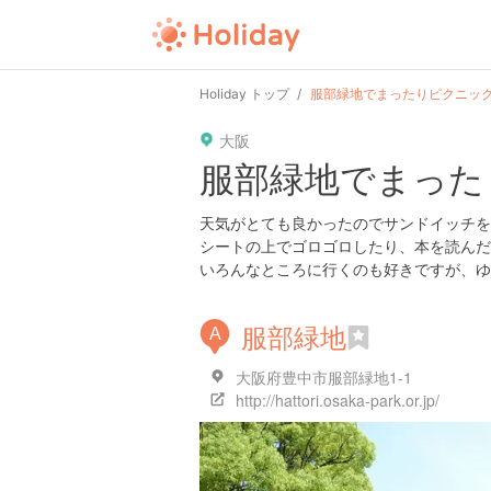
Holiday トップ
服部緑地でまったりピクニッ
大阪
服部緑地でまった
天気がとても良かったのでサンドイッチを
シートの上でゴロゴロしたり、本を読んだ
いろんなところに行くのも好きですが、ゆ
服部緑地
A
大阪府豊中市服部緑地1-1
http://hattori.osaka-park.or.jp/