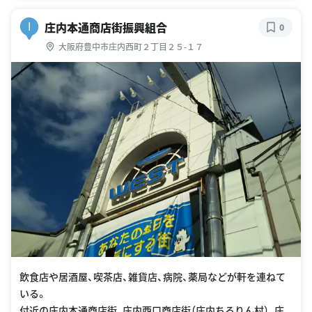
庄内本通商店街振興組合
I
0
大阪府豊中市庄内西町２丁目２５-１７
飲食店や居酒屋、喫茶店、雑貨店、病院、薬局などが軒を連ねて
いる。
付近の庄内本通商店街、庄内西口商店街（庄内ちろりん村）、庄