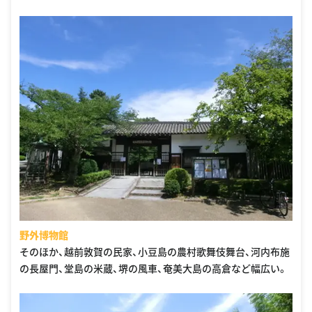
野外博物館
そのほか、越前敦賀の民家、小豆島の農村歌舞伎舞台、河内布施
の長屋門、堂島の米蔵、堺の風車、奄美大島の高倉など幅広い。