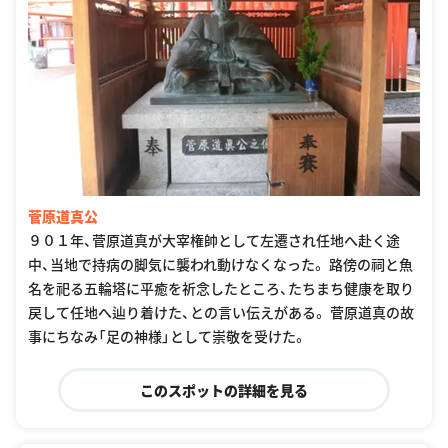
菅原道真公
９０１年、菅原道真が大宰権帥として左遷され任地へ赴く途
中、当地で持病の脚気に襲われ動けなくなった。 路傍の祠と魚
名を祀る五輪塔に平癒を祈念したところ、たちまち健康を取り
戻して任地へ辿り着けた、との言い伝えがある。 菅原道真の故
事にちなみ「足の神様」として崇敬を受けた。
このスポットの詳細を見る