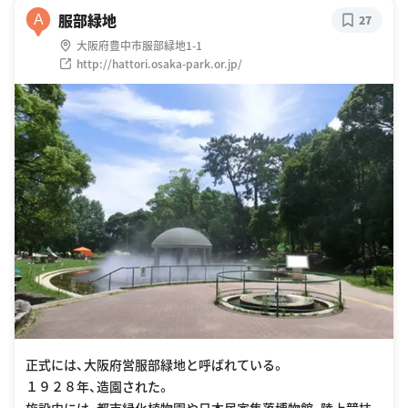
服部緑地
A
27
大阪府豊中市服部緑地1-1
http://hattori.osaka-park.or.jp/
正式には、大阪府営服部緑地と呼ばれている。
１９２８年、造園された。