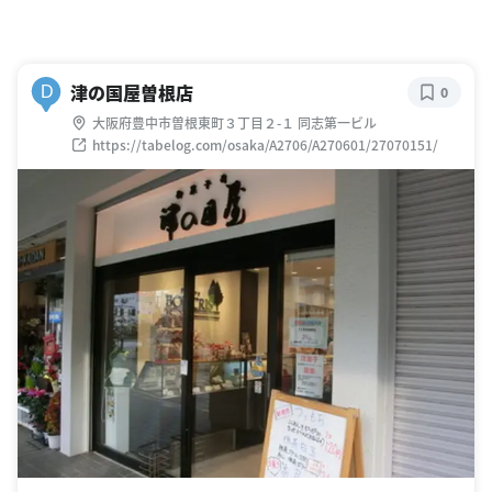
津の国屋曽根店
D
0
大阪府豊中市曽根東町３丁目２-１ 同志第一ビル
https://tabelog.com/osaka/A2706/A270601/27070151/