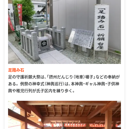
足踏み石
足の守護祈願大祭は、「摂州だんじり（地車）囃子」などの奉納が
ある。 例祭の神幸式（神輿巡行）は、本神輿・ギャル神輿・子供神
輿や稚児行列が氏子区内を練り歩く。