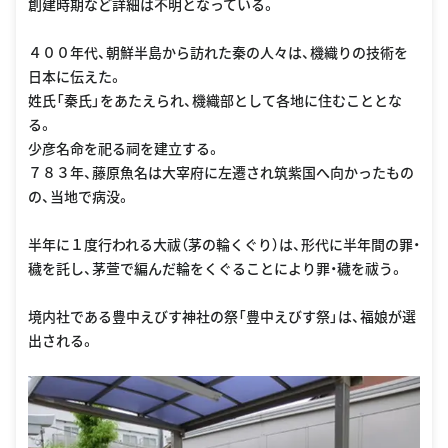
創建時期など詳細は不明となっている。
４００年代、朝鮮半島から訪れた秦の人々は、機織りの技術を
日本に伝えた。
姓氏「秦氏」をあたえられ、機織部として各地に住むこととな
る。
少彦名命を祀る祠を建立する。
７８３年、藤原魚名は大宰府に左遷され筑紫国へ向かったもの
の、当地で病没。
半年に１度行われる大祓（茅の輪くぐり）は、形代に半年間の罪・
穢を託し、茅萱で編んだ輪をくぐることにより罪・穢を祓う。
境内社である豊中えびす神社の祭「豊中えびす祭」は、福娘が選
出される。