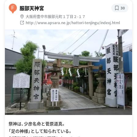
服部天神宮
F
30
大阪府豊中市服部元町１丁目２-１７
http://www.apsara.ne.jp/hattori-tenjingu/indexj.html
祭神は、少彦名命と菅原道真。
「足の神様」として知られている。