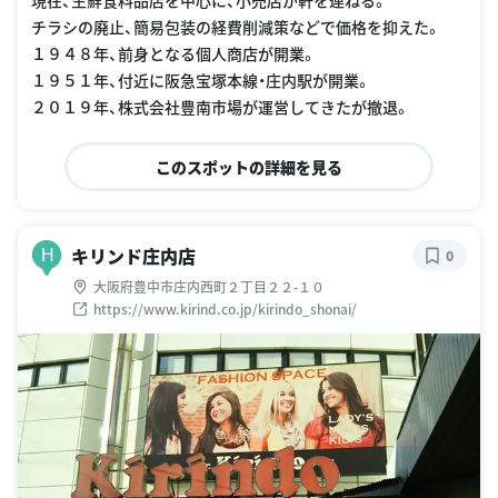
現在、生鮮食料品店を中心に、小売店が軒を連ねる。
チラシの廃止、簡易包装の経費削減策などで価格を抑えた。
１９４８年、前身となる個人商店が開業。
１９５１年、付近に阪急宝塚本線・庄内駅が開業。
２０１９年、株式会社豊南市場が運営してきたが撤退。
このスポットの詳細を見る
キリンド庄内店
H
0
大阪府豊中市庄内西町２丁目２２-１０
https://www.kirind.co.jp/kirindo_shonai/