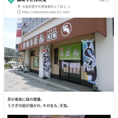
大阪府豊中市曽根東町３丁目２-１
http://udontento.web.fc2.com/
茶の看板に緑の暖簾。
うさぎの絵が描かれ、その名も、天兎。