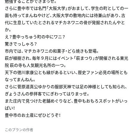
勉強することができまっせ。
さらに豊中市では名門「大阪大学」がおまして、学生の町としての一
面も持ってまんねやけど、大阪大学の敷地内には待兼山があり、古
代に生息していたとされるマチカネワニの骨が発掘されたんやと
か。
え？豊中っちゅう町の中にワニ？
驚きでっしゃろ？
市内では、マチカネワニの和菓子・どら焼きも登場。
萩が植樹され、毎年９月にはイベント「萩まつり」が開催される東光
院 萩の寺も人気観光名所の一つ。
天下の徳川家康公とも縁があるといい、歴史ファン必見の場所とも
なってまんねん。
さらに菅原道真公ゆかりの服部天神では足の神様としても知られ、
ぎょうさんの参拝客でにぎわってはりまっせ。
また庄内で見つけた老舗めぐりなど、豊中もおもろスポットがいっ
ぱい！
豊中市のお土産にぜひどうぞ！
このプランの作者