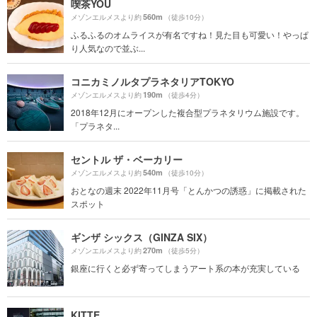
喫茶YOU
560m
メゾンエルメスより約
（徒歩10分）
ふるふるのオムライスが有名ですね！見た目も可愛い！やっぱ
り人気なので並ぶ...
コニカミノルタプラネタリアTOKYO
190m
メゾンエルメスより約
（徒歩4分）
2018年12月にオープンした複合型プラネタリウム施設です。
「プラネタ...
セントル ザ・ベーカリー
540m
メゾンエルメスより約
（徒歩10分）
おとなの週末 2022年11月号「とんかつの誘惑」に掲載された
スポット
ギンザ シックス（GINZA SIX）
270m
メゾンエルメスより約
（徒歩5分）
銀座に行くと必ず寄ってしまうアート系の本が充実している
KITTE