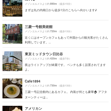
890m
メゾンエルメスより約
（徒歩15分）
まずは丸の内南口から徒歩1分のこちらへ向かいます♪
三菱一号館美術館
720m
メゾンエルメスより約
（徒歩13分）
近くにはオープンカフェもあって外国からの観光客がたくさん
利用しています。...
東京ミッドタウン日比谷
420m
メゾンエルメスより約
（徒歩7分）
夜はライトアップが綺麗です。 ベンチも多く設置されてます
よ。
Cafe1894
730m
メゾンエルメスより約
（徒歩13分）
三菱一号記念館内にあるカフェ。 内装が何とも豪華🏠 アフタ
ヌーンティーは...
アメリカン