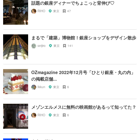
話題の銀座ディナーでちょこっと背伸び♡
RIHO
東京
47
まるで「建築」博物館！銀座ショップをデザイン散歩
seijiro
東京
141
OZmagazine 2022年12月号「ひとり銀座・丸の内」
の掲載店舗...
Ikkun
東京
6
メゾンエルメスに無料の映画館があるって知ってた？
RIHO
東京
6