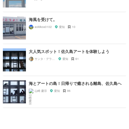
海風を受けて。
aokikoa0102
愛知
10
大人気スポット！佐久島アートを体験しよう
サンタ・デラックス
愛知
61
海とアートの島！日帰りで癒される離島、佐久島へ
山崎 慶宗
愛知
96