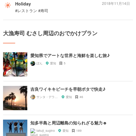
Holiday
2018年11月14日
#レストラン #寿司
大漁寿司 むさし周辺のおでかけプラン
愛知県でアートな世界と海鮮を楽しむ旅♪
ぽん
愛知
5
吉良ワイキキビーチを早朝ポタで快走♪
サンタ・デラックス
愛知
46
知多半島と周辺離島の知られざる魅力☻
takuji_sugino
愛知
189