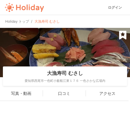
ログイン
Holiday トップ
大漁寿司 むさし
大漁寿司 むさし
愛知県西尾市一色町小薮船江東１７６ 一色さかな広場内
写真・動画
口コミ
アクセス