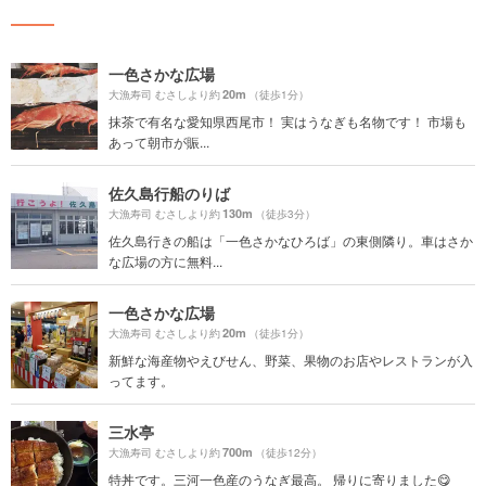
一色さかな広場
20m
大漁寿司 むさしより約
（徒歩1分）
抹茶で有名な愛知県西尾市！ 実はうなぎも名物です！ 市場も
あって朝市が賑...
佐久島行船のりば
130m
大漁寿司 むさしより約
（徒歩3分）
佐久島行きの船は「一色さかなひろば」の東側隣り。車はさか
な広場の方に無料...
一色さかな広場
20m
大漁寿司 むさしより約
（徒歩1分）
新鮮な海産物やえびせん、野菜、果物のお店やレストランが入
ってます。
三水亭
700m
大漁寿司 むさしより約
（徒歩12分）
特丼です。三河一色産のうなぎ最高。 帰りに寄りました😋