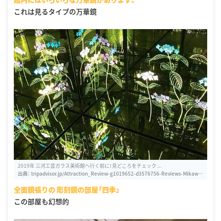
これは見るタイプの万華鏡
2019年 三河工芸ガラス美術館へ行く前に！見どころをチェック ...
出典：
tripadvisor.jp/Attraction_Review-g1019652-d3576756-Reviews-Mikawa
_Glass_Museum-Nishio_Aichi_Prefecture_Tokai_Chubu.html
全面鏡張りの 彫刻鏡の部屋「四季」
この部屋も幻想的