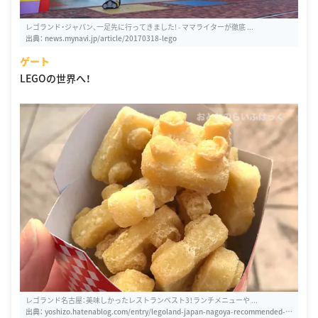
レゴランド・ジャパン、一足先に行ってきました! - ママライターが徹底 ...
出典：
news.mynavi.jp/article/20170318-lego
ゲート
LEGOの世界へ！
レゴランド名古屋：美味しかったレストランベスト3！ランチメニューや ...
出典：
yoshizo.hatenablog.com/entry/legoland-japan-nagoya-recommended-re