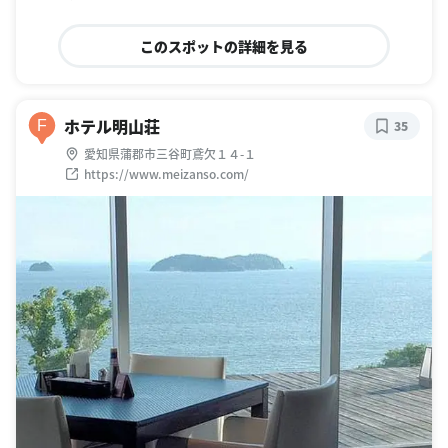
このスポットの詳細を見る
ホテル明山荘
F
35
愛知県蒲郡市三谷町鳶欠１４-１
https://www.meizanso.com/