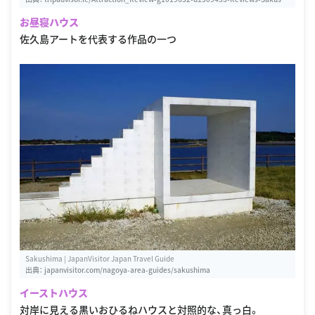
ma-Nishio_Aichi_Prefecture_Tokai_Chubu.html
お昼寝ハウス
佐久島アートを代表する作品の一つ
Sakushima | JapanVisitor Japan Travel Guide
出典：
japanvisitor.com/nagoya-area-guides/sakushima
イーストハウス
対岸に見える黒いおひるねハウスと対照的な、真っ白。