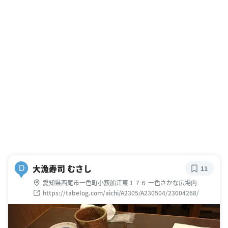
大漁寿司 むさし
D
11
愛知県西尾市一色町小薮船江東１７６ 一色さかな広場内
https://tabelog.com/aichi/A2305/A230504/23004268/