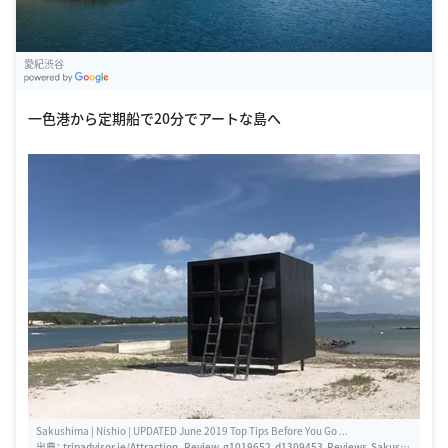
愛紀渋谷
G
oogle Places
一色港から定期船で20分でアートな島へ
Sakushima | Nishio | UPDATED June 2019 Top Tips Before You Go ...
出典：
tripadvisor.ie/Attraction_Review-g1019652-d1309453-Reviews-Sakushi