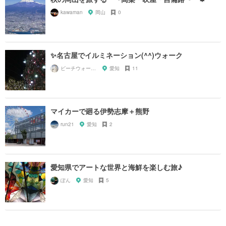
kawaman
岡山
0
✨名古屋でイルミネーション(^^)ウォーク
ビーチウォーカー
愛知
11
マイカーで廻る伊勢志摩＋熊野
run21
愛知
2
愛知県でアートな世界と海鮮を楽しむ旅♪
ぽん
愛知
5