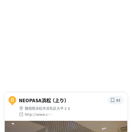
NEOPASA浜松 （上り）
B
83
静岡県浜松市浜名区大平３６
http://www.c-
nexco.co.jp/sapa/search/detail/1850up560.html