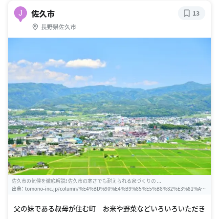
佐久市
J
13
長野県佐久市
佐久市の気候を徹底解説！佐久市の寒さでも耐えられる家づくりの ...
出典：
tomono-inc.jp/column/%E4%BD%90%E4%B9%85%E5%B8%82%E3%81%A
E%E6%B0%97%E5%80%99%E3%82%92%E5%BE%B9%E5%BA%95%E8%A7%A3%
E8%AA%AC%EF%BC%81%E4%BD%90%E4%B9%85%E5%B8%82%E3%81%AE%E
父の妹である叔母が住む町 お米や野菜などいろいろいただき
5%AF%92%E3%81%95%E3%81%A7%E3%82%82%E8%80%90%E3%81%88