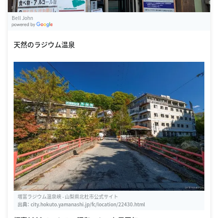
Bell John
G
oogle Places
天然のラジウム温泉
増富ラジウム温泉峡 - 山梨県北杜市公式サイト
出典：
city.hokuto.yamanashi.jp/fc/location/22430.html