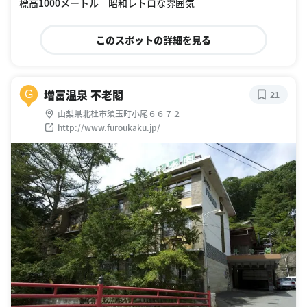
標高1000メートル 昭和レトロな雰囲気
このスポットの詳細を見る
増富温泉 不老閣
G
21
山梨県北杜市須玉町小尾６６７２
http://www.furoukaku.jp/