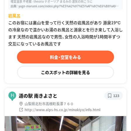
増富温泉 不老閣 - theoria テオーリア まるみの 湯気の向こうに
出典：
yuge-marumi.com/index.php?%E5%A2%97%E5%AF%8C%E6%B8%A9%E
6%B3%89%E3%80%80%E4%B8%8D%E8%80%81%E9%96%A3
岩風呂
このお宿には裏山を登って行く天然の岩風呂があり 源泉19℃
の冷泉なので温かいお湯のお風呂と源泉とを行き来して入浴し
ます 天然の岩風呂なので男性、女性の入浴時間が1時間半ずつ
交互になっているお風呂です
料金・空室をみる
このスポットの詳細を見る
道の駅 南きよさと
H
123
山梨県北杜市高根町長澤７６０
http://www.alps-hs.co.jp/minakiyo/info.html