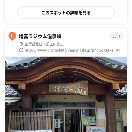
このスポットの詳細を見る
増富ラジウム温泉峡
F
1
山梨県北杜市須玉町比志
https://www.city.hokuto.yamanashi.jp/photos/24kei/04-
masutomi/