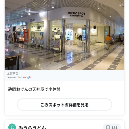
太郎苅田
G
oogle Places
静岡おでんの天神屋で小休憩
このスポットの詳細を見る
みうらうどん
C
131