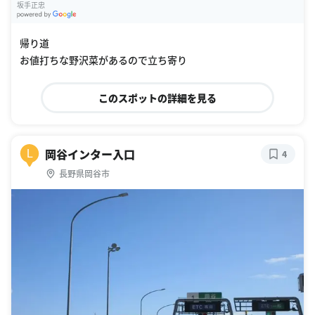
坂手正忠
G
oogle Places
帰り道
お値打ちな野沢菜があるので立ち寄り
このスポットの詳細を見る
岡谷インター入口
L
4
長野県岡谷市