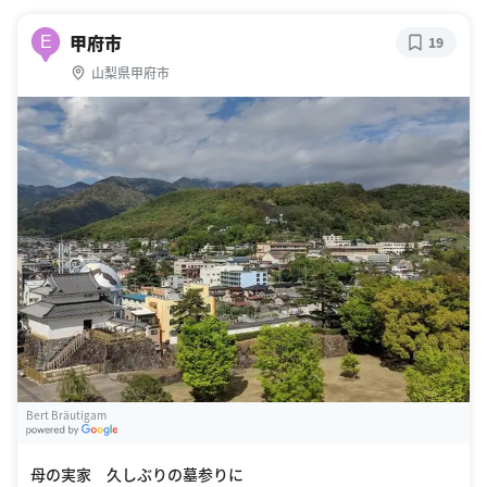
甲府市
E
19
山梨県甲府市
Bert Bräutigam
G
oogle Places
母の実家 久しぶりの墓参りに