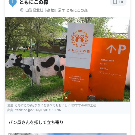
ともにこの森
I
10
山梨県北杜市高根町清里 ともにこの森
清里「ともにこの森」がなにを食べてもおいしい！おすすめのお土産 ...
出典：
tabizine.jp/2018/07/01/190696
パン屋さんを探して立ち寄り