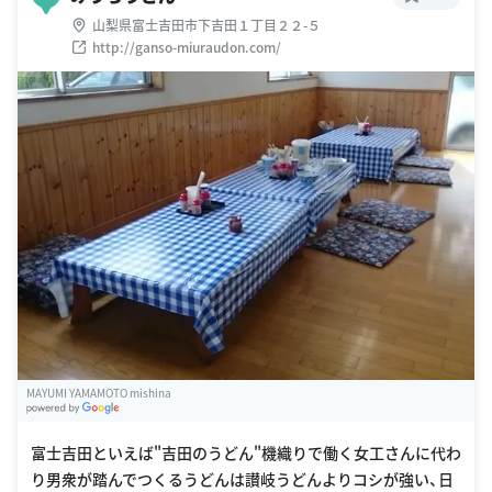
山梨県富士吉田市下吉田１丁目２２-５
http://ganso-miuraudon.com/
MAYUMI YAMAMOTO mishina
G
oogle Places
富士吉田といえば"吉田のうどん"機織りで働く女工さんに代わ
り男衆が踏んでつくるうどんは讃岐うどんよりコシが強い、日