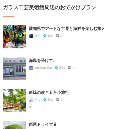
ガラス工芸美術館周辺のおでかけプラン
愛知県でアートな世界と海鮮を楽しむ旅♪
ぽん
愛知
5
海風を受けて。
aokikoa0102
愛知
10
新緑の候＊五月小旅行
ハル
愛知
1
西尾ドライブ🍵