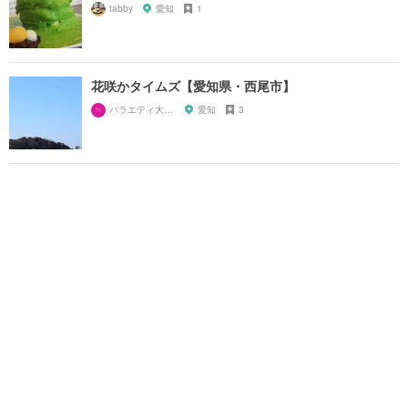
tabby
愛知
1
花咲かタイムズ【愛知県・西尾市】
バラエティ大好き芸人
愛知
3