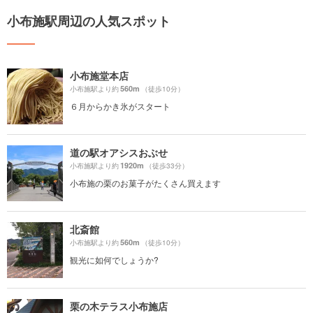
小布施駅周辺の人気スポット
小布施堂本店
560m
小布施駅より約
（徒歩10分）
６月からかき氷がスタート
道の駅オアシスおぶせ
1920m
小布施駅より約
（徒歩33分）
小布施の栗のお菓子がたくさん買えます
北斎館
560m
小布施駅より約
（徒歩10分）
観光に如何でしょうか?
栗の木テラス小布施店