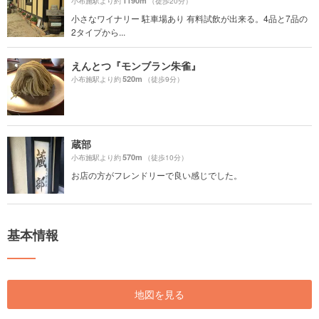
1190m
小布施駅より約
（徒歩20分）
小さなワイナリー 駐車場あり 有料試飲が出来る。4品と7品の
2タイプから...
えんとつ『モンブラン朱雀』
520m
小布施駅より約
（徒歩9分）
蔵部
570m
小布施駅より約
（徒歩10分）
お店の方がフレンドリーで良い感じでした。
基本情報
地図を見る