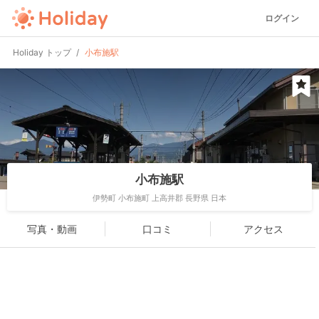
ログイン
Holiday トップ
小布施駅
小布施駅
伊勢町 小布施町 上高井郡 長野県 日本
写真・動画
口コミ
アクセス