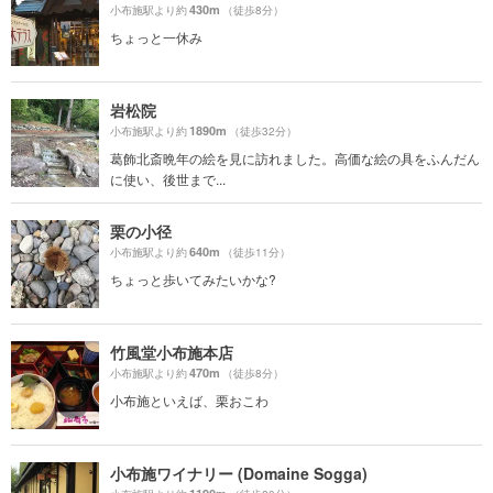
430m
小布施駅より約
（徒歩8分）
ちょっと一休み
岩松院
1890m
小布施駅より約
（徒歩32分）
葛飾北斎晩年の絵を見に訪れました。高価な絵の具をふんだん
に使い、後世まで...
栗の小径
640m
小布施駅より約
（徒歩11分）
ちょっと歩いてみたいかな?
竹風堂小布施本店
470m
小布施駅より約
（徒歩8分）
小布施といえば、栗おこわ
小布施ワイナリー (Domaine Sogga)