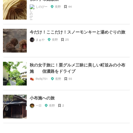
しのびー
長野
44
今だけ！ここだけ！スノーモンキーと湯めぐりの旅
まぁや
長野
25
秋の女子旅に！栗グルメ三昧に美しい町並みの小布
施 信濃路をドライブ
thcfq751
長野
55
小布施への旅
一日
長野
2