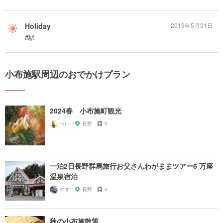
Holiday
2019年5月31日
#駅
小布施駅周辺のおでかけプラン
2024春 小布施町観光
ぺい
長野
0
一泊2日長野群馬旅行お父さんわがままツアー6 万座
温泉宿泊
やす
長野
0
秋の小布施散策