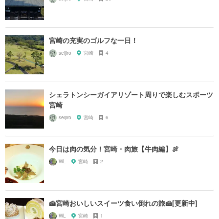
宮崎の充実のゴルフな一日！
seijiro
宮崎
4
シェラトンシーガイアリゾート周りで楽しむスポーツ
宮崎
seijiro
宮崎
6
今日は肉の気分！宮崎・肉旅【牛肉編】🍖
WL
宮崎
2
🍰宮崎おいしいスイーツ食い倒れの旅🍰[更新中]
WL
宮崎
1