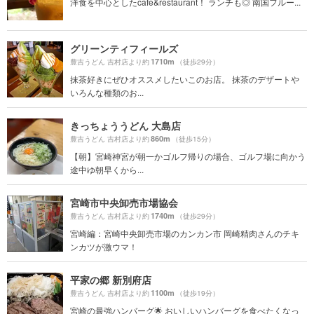
洋食を中心としたcafe&restaurant！ ランチも◎ 南国フルー...
グリーンティフィールズ
1710m
豊吉うどん 吉村店より約
（徒歩29分）
抹茶好きにぜひオススメしたいこのお店。 抹茶のデザートや
いろんな種類のお...
きっちょううどん 大島店
860m
豊吉うどん 吉村店より約
（徒歩15分）
【朝】宮崎神宮が朝一かゴルフ帰りの場合、ゴルフ場に向かう
途中ゆ朝早くから...
宮崎市中央卸売市場協会
1740m
豊吉うどん 吉村店より約
（徒歩29分）
宮崎編：宮崎中央卸売市場のカンカン市 岡崎精肉さんのチキ
ンカツが激ウマ！
平家の郷 新別府店
1100m
豊吉うどん 吉村店より約
（徒歩19分）
宮崎の最強ハンバーグ🌟 おいしいハンバーグを食べたくなっ