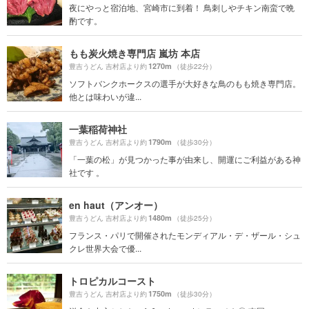
夜にやっと宿泊地、宮崎市に到着！ 鳥刺しやチキン南蛮で晩
酌です。
もも炭火焼き専門店 嵐坊 本店
1270m
豊吉うどん 吉村店より約
（徒歩22分）
ソフトバンクホークスの選手が大好きな鳥のもも焼き専門店。
他とは味わいが違...
一葉稲荷神社
1790m
豊吉うどん 吉村店より約
（徒歩30分）
「一葉の松」が見つかった事が由来し、開運にご利益がある神
社です 。
en haut（アンオー）
1480m
豊吉うどん 吉村店より約
（徒歩25分）
フランス・パリで開催されたモンディアル・デ・ザール・シュ
クレ世界大会で優...
トロピカルコースト
1750m
豊吉うどん 吉村店より約
（徒歩30分）