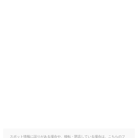
スポット情報に誤りがある場合や、移転・閉店している場合は、こちらのフ