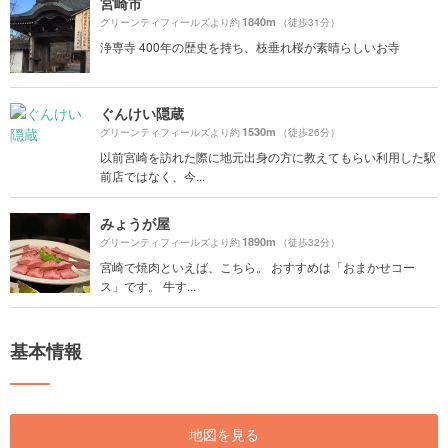
宮崎市
1840m
グリーンティフィールズより約
（徒歩31分）
浄専寺 400年の歴史を持ち、枝垂れ桜が素晴らしいお寺
ぐんけい隠蔵
1530m
グリーンティフィールズより約
（徒歩26分）
以前宮崎を訪れた際に地元出身の方に教えてもらい利用した駅
前店ではなく、今...
みょうが屋
1890m
グリーンティフィールズより約
（徒歩32分）
宮崎で焼肉といえば、こちら。 おすすめは「おまかせコー
ス」です。 牛す...
基本情報
地図を見る