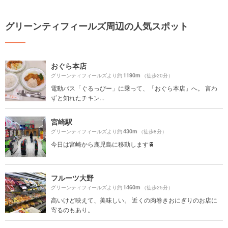
グリーンティフィールズ周辺の人気スポット
おぐら本店
1190m
グリーンティフィールズより約
（徒歩20分）
電動バス「ぐるっぴー」に乗って、「おぐら本店」へ。 言わ
ずと知れたチキン...
宮崎駅
430m
グリーンティフィールズより約
（徒歩8分）
今日は宮崎から鹿児島に移動します🚆
フルーツ大野
1460m
グリーンティフィールズより約
（徒歩25分）
高いけど映えて、美味しい。 近くの肉巻きおにぎりのお店に
寄るのもあり。