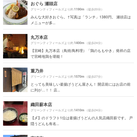
おぐら 瀬頭店
1190m
グリーンティフィールズより約
（徒歩20分）
みんな大好きおぐら。↑写真は「ランチ」1380円。 瀬頭店は
メニューが多...
丸万本店
1400m
グリーンティフィールズより約
（徒歩24分）
【宮崎】丸万本店（鳥焼/鳥料理）「鶏のももやき」発祥の店
で宮崎地鶏を堪能！
重乃井
1570m
グリーンティフィールズより約
（徒歩27分）
とっても美味しい釜揚げうどん屋さん！ 開店前にはお店の前
に列が…！！ 店...
織田薪本店
1410m
グリーンティフィールズより約
（徒歩24分）
【〆】のドラフト1位は釜揚げうどんの人気店織田薪です。 戸
隠うどんも有名...