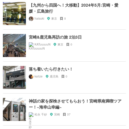
【九州から四国へ！大移動】2024年5月:宮崎・愛
媛・広島旅行
hatsuki
東京
0
宮崎&鹿児島再訪の旅 2泊3日
KATuuuuuN
東京
0
落ち着いたら行きたい！
kattze
鹿児島
0
神話の家を探検させてもらおう！宮崎県南満喫ツア
ー！~海幸山幸編~
松永 千紗
宮崎
37