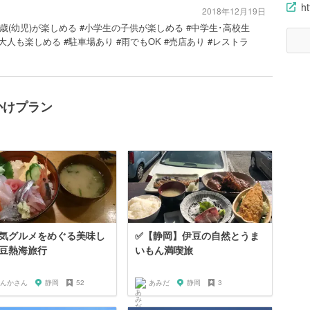
h
2018年12月19日
歳･6歳(幼児)が楽しめる #小学生の子供が楽しめる #中学生･高校生
人も楽しめる #駐車場あり #雨でもOK #売店あり #レストラ
かけプラン
気グルメをめぐる美味し
✅【静岡】伊豆の自然とうま
豆熱海旅行
いもん満喫旅
んかさん
静岡
52
あみだ
静岡
3