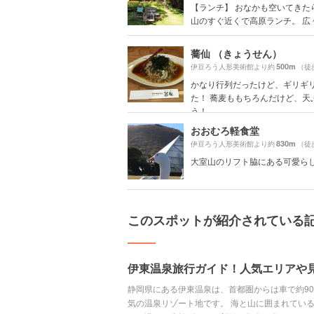
【ランチ】 おなかも空いてきた
山のすぐ近くで高原ランチ。 広々と
蕎仙 （きょうせん）
500m
伊豆ろう人形美術館より約
（徒
かなり行列だったけど、ギリギ
た！ 蕎麦ももちろんだけど、天
う！
おおむろ軽食堂
830m
伊豆ろう人形美術館より約
（徒
大室山のリフト脇にある可愛ら
このスポットが紹介されている
伊東温泉旅行ガイド！人気エリアや
静岡県にある伊東温泉は、首都圏からは車で約9
気の温泉リゾート地です。 海と山に囲まれてい