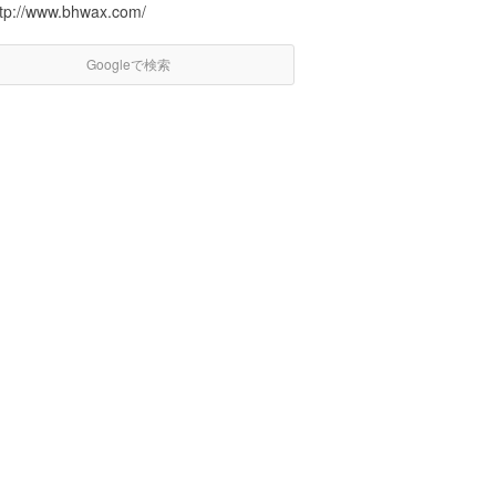
ttp://www.bhwax.com/
Googleで検索