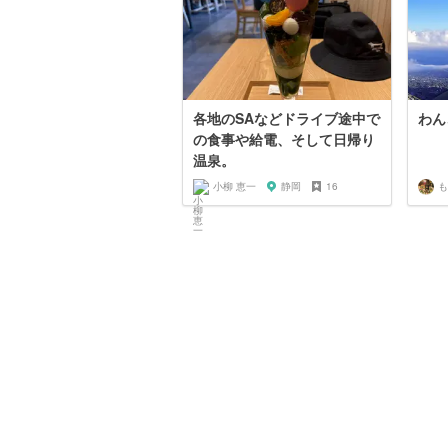
各地のSAなどドライブ途中で
わん
の食事や給電、そして日帰り
温泉。
小柳 恵一
静岡
16
も