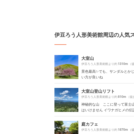
伊豆ろう人形美術館周辺の人気
大室山
1310m
伊豆ろう人形美術館より約
（徒
景色最高✨でも、サンダルとか
い方が良いね
大室山登山リフト
810m
伊豆ろう人形美術館より約
（徒
神秘的な山 ここに登って富士
はいけません イワナガヒメの伝説が
庭カフェ
1870m
伊豆ろう人形美術館より約
（徒