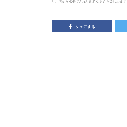
た、港から水揚げされた新鮮な魚介も楽しめます
ゆったりリラックス。伊東温泉のオススメスポッ
シェアする