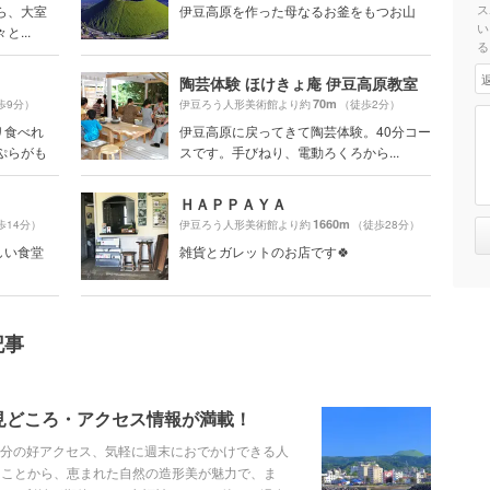
ス
ら、大室
伊豆高原を作った母なるお釜をもつお山
い
...
る
陶芸体験 ほけきょ庵 伊豆高原教室
70m
歩9分）
伊豆ろう人形美術館より約
（徒歩2分）
リ食べれ
伊豆高原に戻ってきて陶芸体験。40分コー
ぷらがも
スです。手びねり、電動ろくろから...
ＨＡＰＰＡＹＡ
1660m
歩14分）
伊豆ろう人形美術館より約
（徒歩28分）
しい食堂
雑貨とガレットのお店です🍀
記事
見どころ・アクセス情報が満載！
0分の好アクセス、気軽に週末におでかけできる人
ることから、恵まれた自然の造形美が魅力で、ま