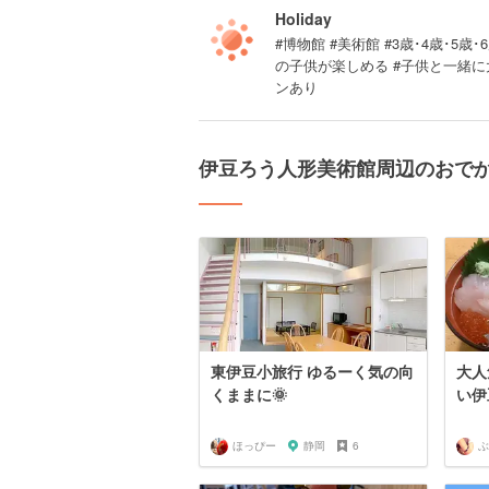
Holiday
#博物館 #美術館 #3歳･4歳･5
の子供が楽しめる #子供と一緒に大
ンあり
伊豆ろう人形美術館周辺のおで
東伊豆小旅行 ゆるーく気の向
大人
くままに🌞
い伊
ほっぴー
静岡
6
ぶ