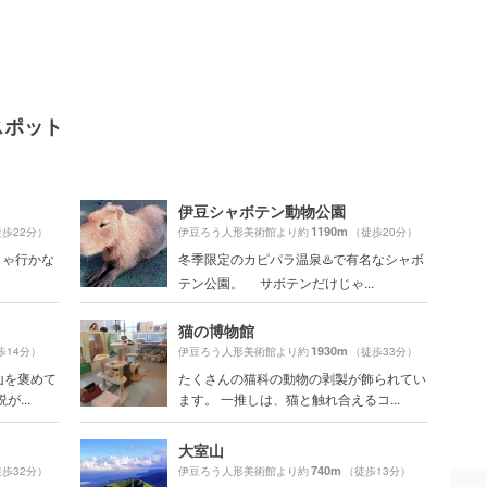
スポット
伊豆シャボテン動物公園
1190m
歩22分）
伊豆ろう人形美術館より約
（徒歩20分）
じゃ行かな
冬季限定のカピパラ温泉♨️で有名なシャボ
テン公園。 サボテンだけじゃ...
猫の博物館
1930m
歩14分）
伊豆ろう人形美術館より約
（徒歩33分）
山を褒めて
たくさんの猫科の動物の剥製が飾られてい
...
ます。 一推しは、猫と触れ合えるコ...
大室山
740m
歩32分）
伊豆ろう人形美術館より約
（徒歩13分）