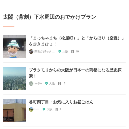
太閤（背割）下水周辺のおでかけプラン
「まっちゃまち（松屋町）」と「からほり（空堀）」
を歩きまひょ！
関西が好っきゃねん
大阪
16
ブラタモリからの大阪が日本一の商都になる歴史探
索！
seijiro
大阪
13
谷町四丁目・お気に入りお昼ごはん
S♡
大阪
9