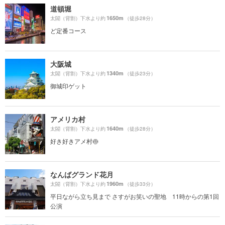
道頓堀
1650m
太閤（背割）下水より約
（徒歩28分）
ど定番コース
大阪城
1340m
太閤（背割）下水より約
（徒歩23分）
御城印ゲット
アメリカ村
1640m
太閤（背割）下水より約
（徒歩28分）
好き好きアメ村🍥
なんばグランド花月
1960m
太閤（背割）下水より約
（徒歩33分）
平日ながら立ち見まで さすがお笑いの聖地 11時からの第1回
公演