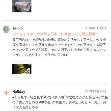
seijiro
2016年11月9日
ブラタモリからの大阪が日本一の商都になる歴史探索！
豊臣秀吉は、上町台地の地形の高低差を活かして下水道を作り清
潔な商都としての発展を進めたそうですが、その下水道を太閤下
水といい実は今でも現役。その太閤下水を地上から覗けるスポッ
トがここにあります。小学校の目の前。
Holiday
2018年9月25日
#工場見学・社会見学 #3歳･4歳･5歳･6歳(幼児)が楽しめる #小学生
の子供が楽しめる #中学生･高校生の子供が楽しめる #子供と一緒
に大人も楽しめる