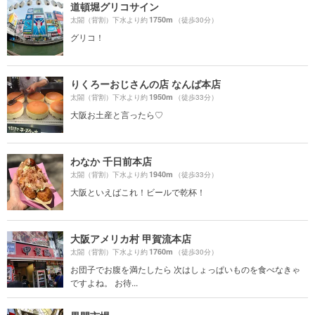
道頓堀グリコサイン
1750m
太閤（背割）下水より約
（徒歩30分）
グリコ！
りくろーおじさんの店 なんば本店
1950m
太閤（背割）下水より約
（徒歩33分）
大阪お土産と言ったら♡
わなか 千日前本店
1940m
太閤（背割）下水より約
（徒歩33分）
大阪といえばこれ！ビールで乾杯！
大阪アメリカ村 甲賀流本店
1760m
太閤（背割）下水より約
（徒歩30分）
お団子でお腹を満たしたら 次はしょっぱいものを食べなきゃ
ですよね。 お待...