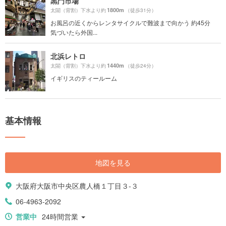
黒門市場
1800m
太閤（背割）下水より約
（徒歩31分）
お風呂の近くからレンタサイクルで難波まで向かう 約45分
気づいたら外国...
北浜レトロ
1440m
太閤（背割）下水より約
（徒歩24分）
イギリスのティールーム
基本情報
地図を見る
大阪府大阪市中央区農人橋１丁目３-３
06-4963-2092
営業中
24時間営業