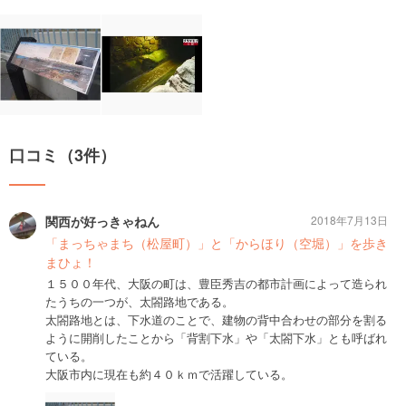
口コミ（3件）
関西が好っきゃねん
2018年7月13日
「まっちゃまち（松屋町）」と「からほり（空堀）」を歩き
まひょ！
１５００年代、大阪の町は、豊臣秀吉の都市計画によって造られ
たうちの一つが、太閤路地である。
太閤路地とは、下水道のことで、建物の背中合わせの部分を割る
ように開削したことから「背割下水」や「太閤下水」とも呼ばれ
ている。
大阪市内に現在も約４０ｋｍで活躍している。