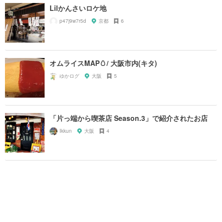
Lilかんさいロケ地
p47j9w7r5d
京都
6
オムライスMAP🥚/ 大阪市内(キタ)
ゆかログ
大阪
5
「片っ端から喫茶店 Season.3」で紹介されたお店
Ikkun
大阪
4