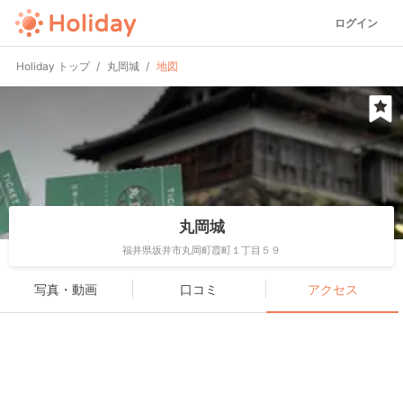
ログイン
Holiday トップ
丸岡城
地図
丸岡城
福井県坂井市丸岡町霞町１丁目５９
写真・動画
口コミ
アクセス