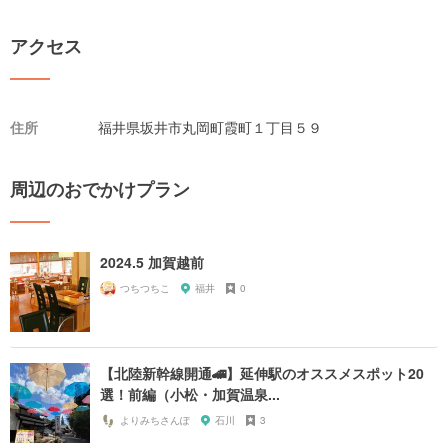
アクセス
住所
福井県坂井市丸岡町霞町１丁目５９
周辺のおでかけプラン
2024.5 加賀越前
つちつちこ
福井
0
【北陸新幹線開通🚄】延伸駅のオススメスポット20
選！前編（小松・加賀温泉...
よりみちさんぽ
石川
3