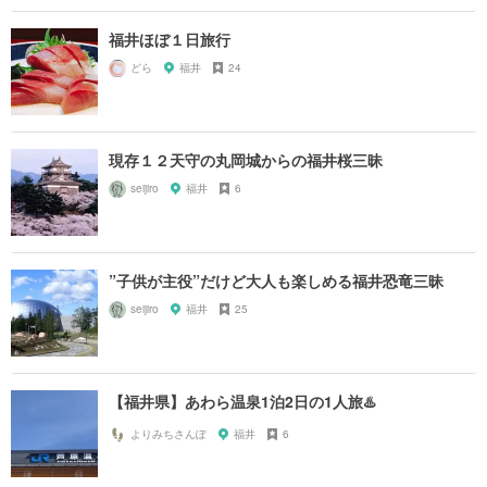
福井ほぼ１日旅行
どら
福井
24
現存１２天守の丸岡城からの福井桜三昧
seijiro
福井
6
”子供が主役”だけど大人も楽しめる福井恐竜三昧
seijiro
福井
25
【福井県】あわら温泉1泊2日の1人旅♨️
よりみちさんぽ
福井
6