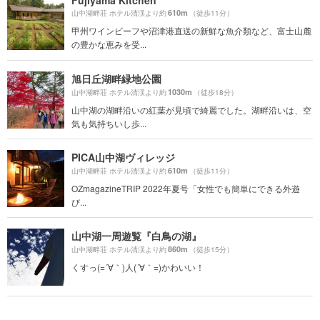
610m
山中湖畔荘 ホテル清渓より約
（徒歩11分）
甲州ワインビーフや沼津港直送の新鮮な魚介類など、富士山麓
の豊かな恵みを受...
旭日丘湖畔緑地公園
1030m
山中湖畔荘 ホテル清渓より約
（徒歩18分）
山中湖の湖畔沿いの紅葉が見頃で綺麗でした。湖畔沿いは、空
気も気持ちいし歩...
PICA山中湖ヴィレッジ
610m
山中湖畔荘 ホテル清渓より約
（徒歩11分）
OZmagazineTRIP 2022年夏号「女性でも簡単にできる外遊
び...
山中湖一周遊覧『白鳥の湖』
860m
山中湖畔荘 ホテル清渓より約
（徒歩15分）
くすっ(=´∀｀)人(´∀｀=)かわいい！