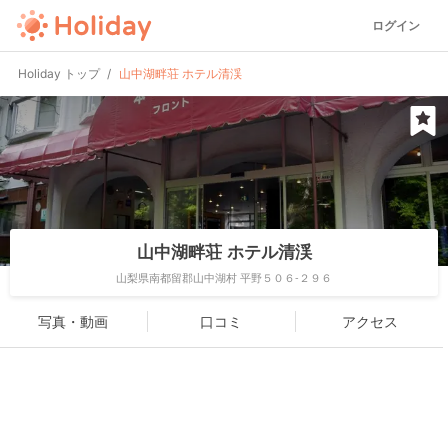
ログイン
Holiday トップ
山中湖畔荘 ホテル清渓
山中湖畔荘 ホテル清渓
山梨県南都留郡山中湖村 平野５０６-２９６
写真・動画
口コミ
アクセス