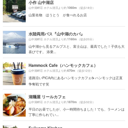
小作 山中湖店
1060m
山中湖畔荘 ホテル清渓より約
（徒歩18分）
山梨名物 ほうとう が食べれるお店
水陸両用バス『山中湖のカバ』
1160m
山中湖畔荘 ホテル清渓より約
（徒歩20分）
山中湖から見るアルプスと、富士山は、最高でした！子供も大
喜びです。 添乗...
Hammock Cafe（ハンモックカフェ）
670m
山中湖畔荘 ホテル清渓より約
（徒歩12分）
道路沿いPICA内にあるハンモックカフェ☕️ ハンモックは正直
争奪戦です笑
湖麺屋 リールカフェ
1870m
山中湖畔荘 ホテル清渓より約
（徒歩32分）
平日のお昼でしたが、小一時間待ちました！でも、ラーメンは
丁寧に作られてい...
Fujiyama Kitchen