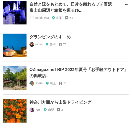
自然と涼をもとめて、日常を離れるプチ贅沢 ～
富士山周辺と箱根を巡るゆ...
maida193
山梨
64
グランピングのすゝめ
mmm
静岡
70
OZmagazineTRIP 2022年夏号「お手軽アウトドア」
の掲載店...
Ikkun
埼玉
11
神奈川方面から山梨ドライビング
725
山梨
3