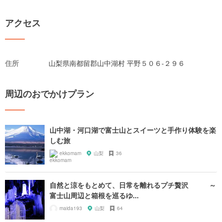
アクセス
住所
山梨県南都留郡山中湖村 平野５０６-２９６
周辺のおでかけプラン
山中湖・河口湖で富士山とスイーツと手作り体験を楽
しむ旅
ekkomam
山梨
36
自然と涼をもとめて、日常を離れるプチ贅沢 ～
富士山周辺と箱根を巡るゆ...
maida193
山梨
64