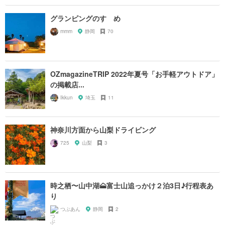
グランピングのすゝめ
mmm
静岡
70
OZmagazineTRIP 2022年夏号「お手軽アウトドア」
の掲載店...
Ikkun
埼玉
11
神奈川方面から山梨ドライビング
725
山梨
3
時之栖〜山中湖🗻富士山追っかけ２泊3日♪行程表あ
り
つぶあん
静岡
2