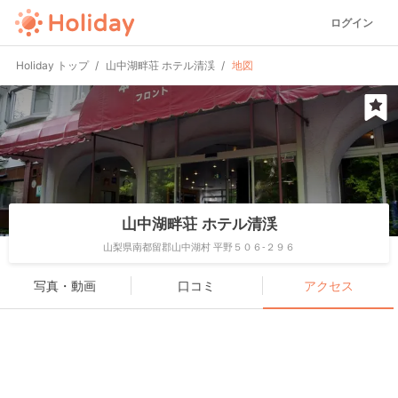
ログイン
Holiday トップ
山中湖畔荘 ホテル清渓
地図
山中湖畔荘 ホテル清渓
山梨県南都留郡山中湖村 平野５０６-２９６
写真・動画
口コミ
アクセス